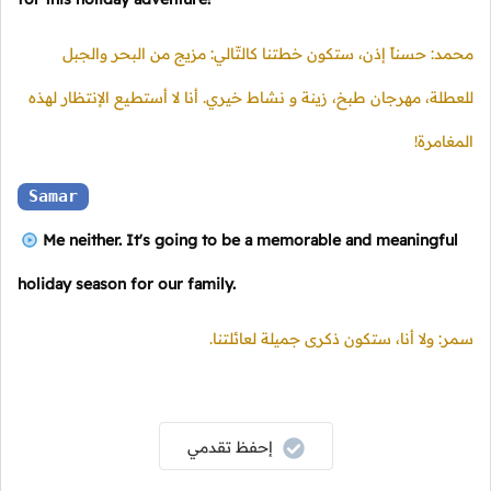
محمد: حسناً إذن، ستكون خطتنا كالتّالي: مزيج من البحر والجبل
للعطلة، مهرجان طبخ، زينة و نشاط خيري. أنا لا أستطيع الإنتظار لهذه
المغامرة!
Samar
Me neither. It's going to be a memorable and meaningful
holiday season for our family.
سمر: ولا أنا، ستكون ذكرى جميلة لعائلتنا.
إحفظ تقدمي