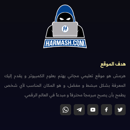
هدف الموقع
هرمش هو موقع تعليمي مجاني يهتم بعلوم الكمبيوتر و يقدم إليك
المعرفة بشكل مبسّط و مفصّل، و هو المكان المناسب لأي شخص
يطمح بأن يصبح مبرمجاً محترفاً و مبدعاً في العالم الرقمي.