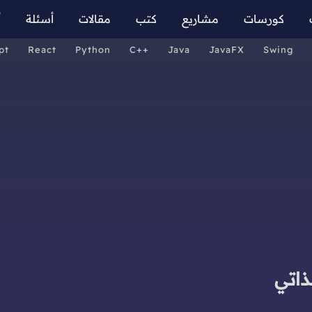
كورسات
مشاريع
كتب
مقالات
أسئلة
أ
pt
React
Python
C++
Java
JavaFX
Swing
ذاتي