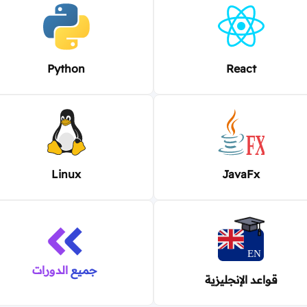
Python
React
Linux
JavaFx
جميع
الدورات
قواعد الإنجليزية