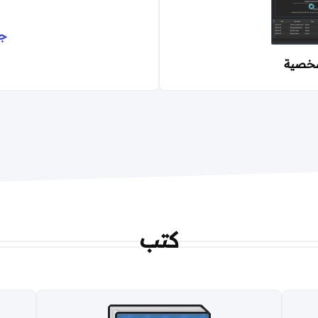
ج
شخصية
كتب