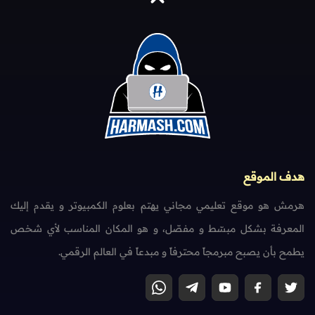
هدف الموقع
هرمش هو موقع تعليمي مجاني يهتم بعلوم الكمبيوتر و يقدم إليك
المعرفة بشكل مبسّط و مفصّل، و هو المكان المناسب لأي شخص
يطمح بأن يصبح مبرمجاً محترفاً و مبدعاً في العالم الرقمي.