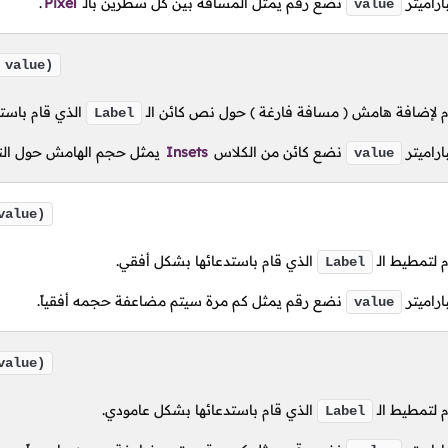
اراميتر
نضع رقم يمثل المسافة بين كل سطرين بالـ
Pixel
.
value
 value)
 لإضافة هامش
( مسافة فارغة )
حول نص كائن الـ
الذي قام باستد
Label
اراميتر
نضع كائن من الكلاس
Insets
يمثل حجم الهامش حول الن
value
alue)
لتمطيط الـ
الذي قام باستدعائها بشكل أفقي.
Label
اراميتر
نضع رقم يمثل كم مرة سيتم مضاعفة حجمه أفقياً.
value
alue)
لتمطيط الـ
الذي قام باستدعائها بشكل عامودي.
Label