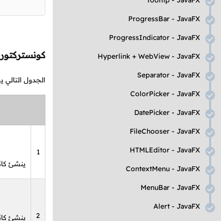
Tooltip
-
JavaFX
ProgressBar
-
JavaFX
ProgressIndicator
-
JavaFX
كونستركتور
Hyperlink
+
WebView
-
JavaFX
Separator
-
JavaFX
الجدول التالي 
ColorPicker
-
JavaFX
DatePicker
-
JavaFX
FileChooser
-
JavaFX
HTMLEditor
-
JavaFX
1
ينشئ كائ
ContextMenu
-
JavaFX
MenuBar
-
JavaFX
Alert
-
JavaFX
2
ينشئ كائ