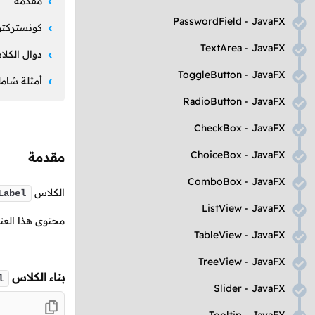
مقدمة
PasswordField
-
JavaFX
كونستركتو
TextArea
-
JavaFX
دوال الكل
ToggleButton
-
JavaFX
أمثلة شامل
RadioButton
-
JavaFX
CheckBox
-
JavaFX
ChoiceBox
-
JavaFX
مقدمة
ComboBox
-
JavaFX
الكلاس
Label
ListView
-
JavaFX
محتوى هذا العنو
TableView
-
JavaFX
TreeView
-
JavaFX
بناء الكلاس
l
Slider
-
JavaFX