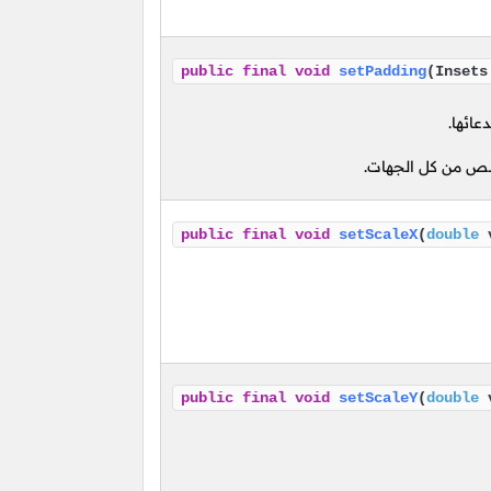
public
final
void
setPadding
(Insets
عائها.
ص من كل الجهات.
public
final
void
setScaleX
(
double
v
public
final
void
setScaleY
(
double
v