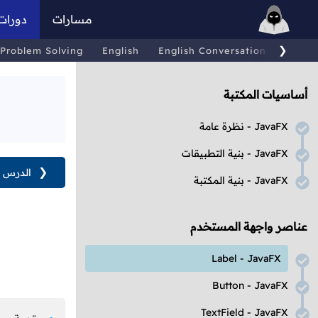
مسارات
دورات
❯
Problem Solving
English
English Conversations
Comp
أساسيات المكتبة
JavaFX
- نظرة عامة
JavaFX
- بنية التطبيقات
❮
الدرس ا
JavaFX
- بنية المكتبة
عناصر واجهة المستخدم
Label
-
JavaFX
Button
-
JavaFX
TextField
-
JavaFX