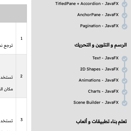
TitledPane
+
Accordion
-
JavaFX
AnchorPane
-
JavaFX
Pagination
-
JavaFX
1
الرسم و التلوين و التحريك
ترجع نص
Text
-
JavaFX
2D Shapes
-
JavaFX
2
تستخدم 
Animations
-
JavaFX
مكان الب
Charts
-
JavaFX
Scene Builder
-
JavaFX
3
تستخدم 
تعلم بناء تطبيقات و ألعاب