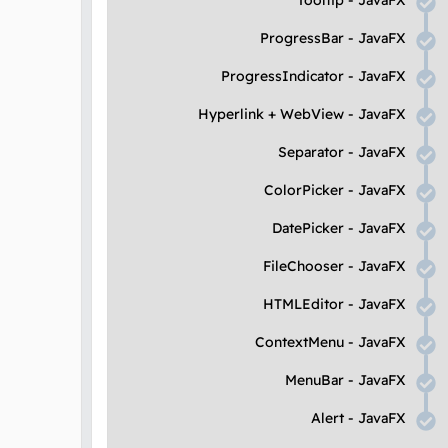
Tooltip
-
JavaFX
ProgressBar
-
JavaFX
ProgressIndicator
-
JavaFX
Hyperlink
+
WebView
-
JavaFX
Separator
-
JavaFX
ColorPicker
-
JavaFX
DatePicker
-
JavaFX
FileChooser
-
JavaFX
HTMLEditor
-
JavaFX
ContextMenu
-
JavaFX
MenuBar
-
JavaFX
Alert
-
JavaFX