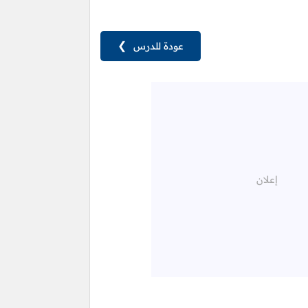
عودة للدرس
❯