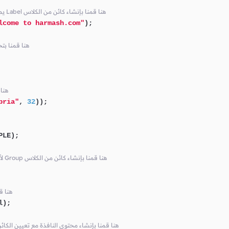
// يمثل العنوان الذي نريد إضافته في النافذة Label هنا قمنا بإنشاء كائن من الكلاس
lcome to harmash.com"
);

// في النافذة abel
// l
bria"
, 
32
));

LE);

// في النافذة Root Node لأننا ننوي جعله الـ Group هنا قمنا بإنشاء كائن من الكلاس
// root في
);

// فيها و تحديد حجمها Node كأول root هنا قمنا بإنشاء محتوى النافذة مع تعيين الكا