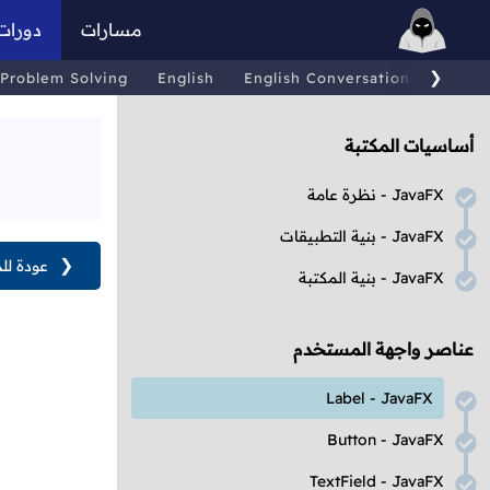
مسارات
دورات
❯
Problem Solving
English
English Conversations
Comp
أساسيات المكتبة
JavaFX
- نظرة عامة
JavaFX
- بنية التطبيقات
❮
عودة لل
JavaFX
- بنية المكتبة
عناصر واجهة المستخدم
Label
-
JavaFX
Button
-
JavaFX
TextField
-
JavaFX