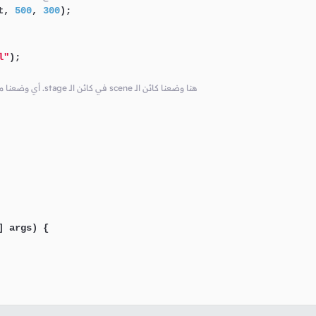
t, 
500
, 
300
);

l"
);

// أي وضعنا محتوى النافذة الذي قمنا بإنشائه للنافذة .stage في كائن الـ scene هنا وضعنا كائن الـ
] args)
 {
