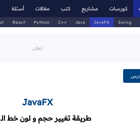
كورسات
مشاريع
كتب
مقالات
أسئلة
أ
pt
React
Python
C++
Java
JavaFX
Swing
درس
JavaFX
طريقة تغيير حجم و لون خط
الـ