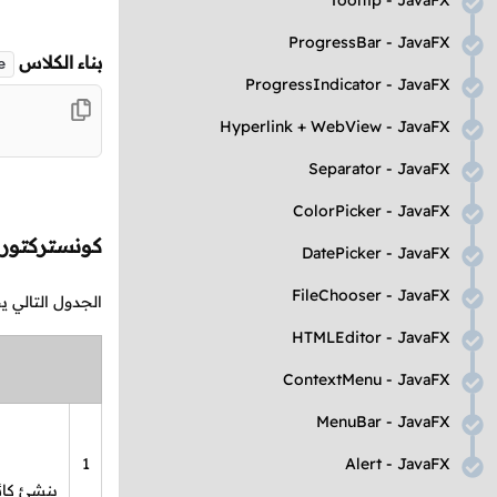
Tooltip
-
JavaFX
ProgressBar
-
JavaFX
بناء الكلاس
e
ProgressIndicator
-
JavaFX
Hyperlink
+
WebView
-
JavaFX
Separator
-
JavaFX
ColorPicker
-
JavaFX
كونستركتور
DatePicker
-
JavaFX
FileChooser
-
JavaFX
الجدول التالي 
HTMLEditor
-
JavaFX
ContextMenu
-
JavaFX
MenuBar
-
JavaFX
1
Alert
-
JavaFX
ينشئ كائ