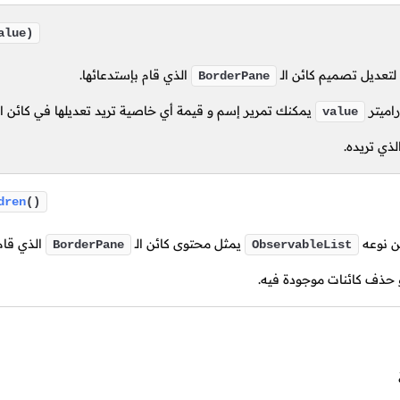
alue)
لتعديل تصميم كائن
الـ
الذي قام بإستدعائها.
BorderPane
راميتر
يمكنك تمرير إسم و قيمة أي خاصية تريد تعديلها في كائن
ا
value
ذي تريده.
dren
()
ن نوعه
يمثل محتوى كائن
الـ
الذي قام 
BorderPane
ObservableList
 حذف كائنات موجودة فيه.