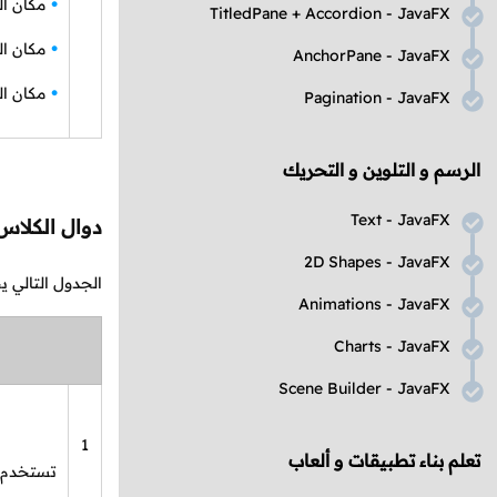
مكان ال
TitledPane
+
Accordion
-
JavaFX
مكان ال
AnchorPane
-
JavaFX
مكان ال
Pagination
-
JavaFX
الرسم و التلوين و التحريك
Text
-
JavaFX
دوال الكلا
2D Shapes
-
JavaFX
الجدول التالي 
Animations
-
JavaFX
Charts
-
JavaFX
Scene Builder
-
JavaFX
1
تعلم بناء تطبيقات و ألعاب
تستخدم ل