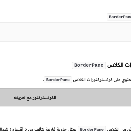
BorderPan
ات الكلاس
BorderPane
يحتوي على كونستركتورات الكلاس
.
BorderPane
الكونستركتور مع تعريفه
ن من الكلاس
يمثل حاوية فارغة تتألف من
5
أقسام
( شمال
BorderPane