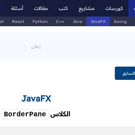
كورسات
مشاريع
كتب
مقالات
أسئلة
أ
pt
React
Python
C++
Java
JavaFX
Swing
لسابق
JavaFX
الكلاس
BorderPane