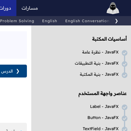
مسارات
دورات
❯
Problem Solving
English
English Conversations
Comp
أساسيات المكتبة
JavaFX
- نظرة عامة
JavaFX
- بنية التطبيقات
❮
الدرس ا
JavaFX
- بنية المكتبة
عناصر واجهة المستخدم
Label
-
JavaFX
Button
-
JavaFX
TextField
-
JavaFX