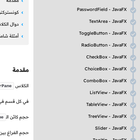
مقدمة
PasswordField
-
JavaFX
كونستركتو
TextArea
-
JavaFX
دوال الكل
ToggleButton
-
JavaFX
أمثلة شامل
RadioButton
-
JavaFX
CheckBox
-
JavaFX
ChoiceBox
-
JavaFX
مقدمة
ComboBox
-
JavaFX
الكلاس
rPane
ListView
-
JavaFX
في كل قسم ف
TableView
-
JavaFX
TreeView
-
JavaFX
حجم كائن
الـ
ne
Slider
-
JavaFX
حجم الفراغ بين 