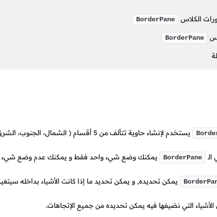
رات الكلاس
BorderPane
اس
BorderPane
ة
يستخدم لإنشاء حاوية تتألف من
5
أقسام
( الشمال،
الجنوب، الشرق
Borde
ي
الـ
يمكنك وضع شيء واحد فقط و يمكنك عدم وضع شيء أي
BorderPane
يمكن تحديده, و يمكن تحديد ما إذا كانت الأشياء بداخله سيتغير
BorderPa
الأشياء التي نضيفها فيه يمكن تحديده من جميع الإتجاهات.