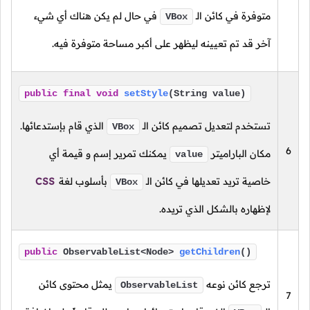
متوفرة في كائن
الـ
في حال لم يكن هناك أي شيء
VBox
آخر قد تم تعيينه ليظهر على أكبر مساحة متوفرة فيه.
public
final
void
setStyle
(String value)
تستخدم لتعديل تصميم كائن
الـ
الذي قام بإستدعائها.
VBox
6
مكان الباراميتر
يمكنك تمرير إسم و قيمة أي
value
خاصية تريد تعديلها في كائن
الـ
بأسلوب لغة
CSS
VBox
لإظهاره بالشكل الذي تريده.
public
ObservableList<Node>
getChildren
()
ترجع كائن نوعه
يمثل محتوى كائن
ObservableList
7