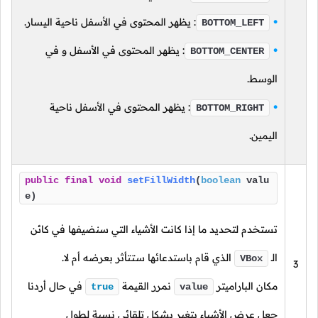
: يظهر المحتوى في الأسفل ناحية اليسار.
BOTTOM_LEFT
: يظهر المحتوى في الأسفل و في
BOTTOM_CENTER
الوسط.
: يظهر المحتوى في الأسفل ناحية
BOTTOM_RIGHT
اليمين.
public
final
void
setFillWidth
(
boolean
valu
e)
تستخدم لتحديد ما إذا كانت الأشياء التي سنضيفها في كائن
الـ
الذي قام باستدعائها ستتأثر بعرضه أم لا.
VBox
3
مكان الباراميتر
نمرر القيمة
في حال أردنا
true
value
جعل عرض الأشياء يتغير بشكل تلقائي نسبة لطول