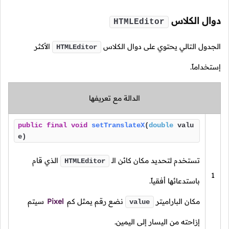
دوال الكلاس
HTMLEditor
الجدول التالي يحتوي على دوال الكلاس
الأكثر
HTMLEditor
إستخداماً.
الدالة مع تعريفها
public
final
void
setTranslateX
(
double
valu
e)
تستخدم لتحديد مكان كائن
الـ
الذي قام
HTMLEditor
1
باستدعائها أفقياً.
مكان الباراميتر
نضع رقم يمثل كم
Pixel
سيتم
value
إزاحته من اليسار إلى اليمين.