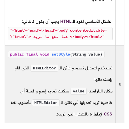
الشكل الأساسي لكود
الـ
HTML
يجب أن يكون كالتالي:
"<html><head></head><body contenteditable=
\"true\"> هنا تضع ما تريد </body></html>"
public
final
void
setStyle
(String value)
تستخدم لتعديل تصميم كائن
الـ
الذي قام
HTMLEditor
بإستدعائها.
6
مكان الباراميتر
يمكنك تمرير إسم و قيمة أي
value
خاصية تريد تعديلها في كائن
الـ
بأسلوب لغة
HTMLEditor
CSS
لإظهاره بالشكل الذي تريده.