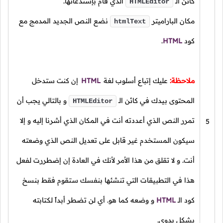
كائن
الـ
الذي قام بإستدعائها.
HTMLEditor
مكان الباراميتر
نضع النص الجديد المدمج مع
htmlText
كود
HTML
.
ملاحظة:
عليك إتباع أسلوب لغة
HTML
إن كنت ستدخل
المحتوى بيدك في كائن
الـ
و بالتالي يجب أن
HTMLEditor
تمرر النص الذي أعددته أنت في المكان الذي أشرنا إليه و إلا
5
سيكون المستخدم غير قابل على تعديل النص الذي وضعته
أنت. و لا تقلق من هذا الأمر لأنك في العادة إن إضطررت لفعل
هذا في التطبيقات التي تنشئها بنفسك ستقوم فقط بنسخ
كود
الـ
HTML
و وضعه كما هو. أي لن تضطر أبداً لكتابته
بشكل يدوي.