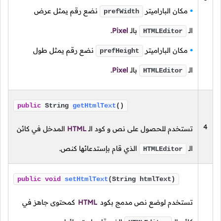
مكان الباراميتر
نضع رقم يمثل عرض
prefWidth
الـ
بالـ
Pixel
.
HTMLEditor
مكان الباراميتر
نضع رقم يمثل طول
prefHeight
الـ
بالـ
Pixel
.
HTMLEditor
public
String
getHtmlText
()
4
تستخدم للحصول على نص و كود
الـ
HTML
المدخل في كائن
الـ
الذي قام بإستدعائها كنص.
HTMLEditor
public
void
setHtmlText
(String htmlText)
تستخدم لوضع نص مدمج بكود
HTML
كمحتوى جاهز في