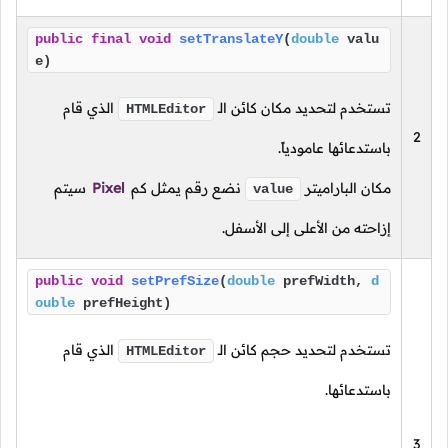
public
final
void
setTranslateY
(
double
valu
e)
تستخدم لتحديد مكان كائن
الـ
الذي قام
HTMLEditor
2
باستدعائها عامودياً.
مكان الباراميتر
نضع رقم يمثل كم
Pixel
سيتم
value
إزاحته من الأعلى إلى الأسفل.
public
void
setPrefSize
(
double
prefWidth,
d
ouble
prefHeight)
تستخدم لتحديد حجم كائن
الـ
الذي قام
HTMLEditor
باستدعائها.
3