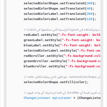
        selectedColorShape.setTranslateX(
350
);

        selectedColorShape.setTranslateY(
40
);

        selectedColorLabel.setTranslateX(
350
);

        selectedColorLabel.setTranslateY(
125
);

كل شيء سيتم إضافته في الحاوية الرئيسية التي سنضعها في النافذة
        redLabel.setStyle(
"-fx-font-weight: bold; -
        greenLabel.setStyle(
"-fx-font-weight: bold;
        blueLabel.setStyle(
"-fx-font-weight: bold; 
        selectedColorLabel.setStyle(
"-fx-font-weigh
        redScroller.setStyle(
"-fx-background-color:
        greenScroller.setStyle(
"-fx-background-colo
        blueScroller.setStyle(
"-fx-background-color
فية المربع - الكائن
        selectedColorShape.setFill(color);

أوامر التي نريد تنفيذها عند تغيير قيمة أي
ChangeListener
myListener
=
 (ChangeListener