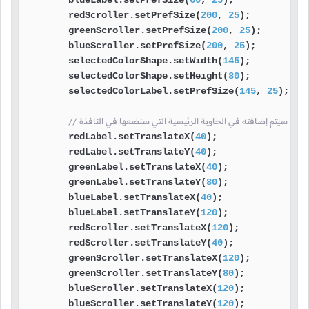
        redScroller.setPrefSize(
200
, 
25
);

        greenScroller.setPrefSize(
200
, 
25
);

        blueScroller.setPrefSize(
200
, 
25
);

        selectedColorShape.setWidth(
145
);

        selectedColorShape.setHeight(
80
);

        selectedColorLabel.setPrefSize(
145
, 
25
);

كل شيء سيتم إضافته في الحاوية الرئيسية التي سنضعها في النافذة
        redLabel.setTranslateX(
40
);

        redLabel.setTranslateY(
40
);

        greenLabel.setTranslateX(
40
);

        greenLabel.setTranslateY(
80
);

        blueLabel.setTranslateX(
40
);

        blueLabel.setTranslateY(
120
);

        redScroller.setTranslateX(
120
);

        redScroller.setTranslateY(
40
);

        greenScroller.setTranslateX(
120
);

        greenScroller.setTranslateY(
80
);

        blueScroller.setTranslateX(
120
);

        blueScroller.setTranslateY(
120
);
