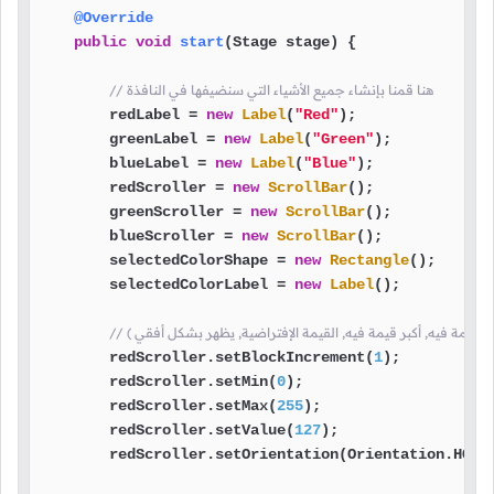
@Override
public
void
start
(Stage stage)
 {

// هنا قمنا بإنشاء جميع الأشياء التي سنضيفها في النافذة
        redLabel = 
new
Label
(
"Red"
);

        greenLabel = 
new
Label
(
"Green"
);

        blueLabel = 
new
Label
(
"Blue"
);

        redScroller = 
new
ScrollBar
();

        greenScroller = 
new
ScrollBar
();

        blueScroller = 
new
ScrollBar
();

        selectedColorShape = 
new
Rectangle
();

        selectedColorLabel = 
new
Label
();

        redScroller.setBlockIncrement(
1
);

        redScroller.setMin(
0
);

        redScroller.setMax(
255
);

        redScroller.setValue(
127
);

        redScroller.setOrientation(Orientation.HORIZ