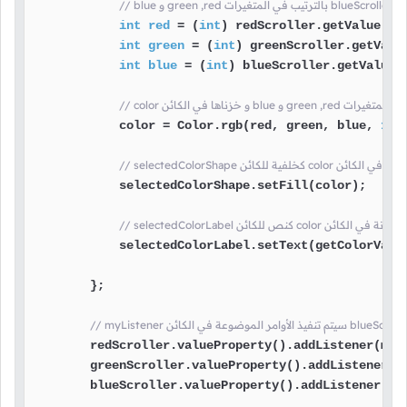
int
red
=
 (
int
) redScroller.getValue();

int
green
=
 (
int
) greenScroller.getValue
int
blue
=
 (
int
) blueScroller.getValue()
 المخزنة في المتغيرات
            color = Color.rgb(red, green, blue, 
1
);

درجة اللون المخزنة في الكائن
            selectedColorShape.setFill(color);

ع درجة اللون المخزنة في الكائن
            selectedColorLabel.setText(getColorValue
        };

        redScroller.valueProperty().addListener(myLi
        greenScroller.valueProperty().addListener(my
        blueScroller.valueProperty().addListener(myL