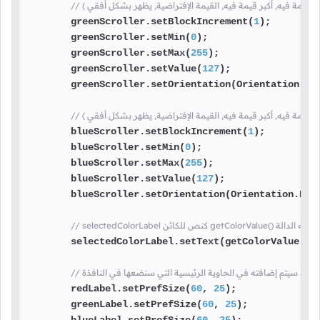
        greenScroller.setBlockIncrement(
1
);

        greenScroller.setMin(
0
);

        greenScroller.setMax(
255
);

        greenScroller.setValue(
127
);

        greenScroller.setOrientation(Orientation.HOR
        blueScroller.setBlockIncrement(
1
);

        blueScroller.setMin(
0
);

        blueScroller.setMax(
255
);

        blueScroller.setValue(
127
);

        blueScroller.setOrientation(Orientation.HORI
وضع النص الذي ترجعه الدالة
        selectedColorLabel.setText(getColorValue());
ل شيء سيتم إضافته في الحاوية الرئيسية التي سنضعها في النافذة
        redLabel.setPrefSize(
60
, 
25
);

        greenLabel.setPrefSize(
60
, 
25
);

        blueLabel.setPrefSize(
60
, 
25
);
