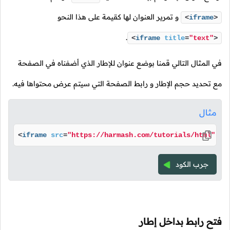
و تمرير العنوان لها كقيمة على هذا النحو
<
iframe
>
.
<
iframe
title
=
"text"
>
في المثال التالي قمنا بوضع عنوان للإطار الذي أضفناه في الصفحة
مع تحديد حجم الإطار و رابط الصفحة التي سيتم عرض محتواها فيه.
مثال
<
iframe
src
=
"https://harmash.com/tutorials/html"
wi
جرب الكود
فتح رابط بداخل إطار