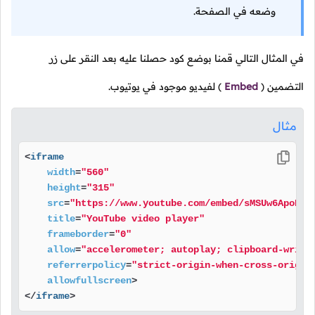
وضعه في الصفحة.
في المثال التالي قمنا بوضع كود حصلنا عليه بعد النقر على زر
التضمين
(
Embed
)
لفيديو موجود في يوتيوب.
مثال
<
iframe
width
=
"560"
height
=
"315"
src
=
"https://www.youtube.com/embed/sMSUw6ApoRQ?
title
=
"YouTube video player"
frameborder
=
"0"
allow
=
"accelerometer; autoplay; clipboard-write
referrerpolicy
=
"strict-origin-when-cross-origin
allowfullscreen
>
</
iframe
>