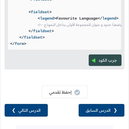
<
fieldset
>
<
legend
>
Favourite Language
</
legend
>
أولى بداخل النموذج -->
</
fieldset
>
</
fieldset
>
</
form
>
جرب الكود
إحفظ تقدمي
❮
الدرس السابق
الدرس التالي
❯