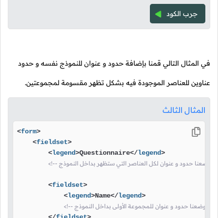
جرب الكود
في المثال التالي قمنا بإضافة حدود و عنوان للنموذج نفسه و حدود
عناوين للعناصر الموجودة فيه بشكل تظهر مقسومة لمجموعتين.
المثال الثالث
<
form
>
<
fieldset
>
<
legend
>
Questionnaire
</
legend
>
<
fieldset
>
<
legend
>
Name
</
legend
>
أولى بداخل النموذج -->
</
fieldset
>