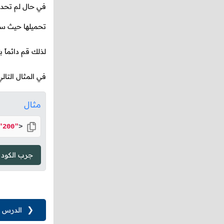
في حال لم تحدد
تحميلها حيث سي
لذلك قم دائما
في المثال التالي قمنا بإ
مثال
"200"
>
جرب الكود
❮
الدرس ا