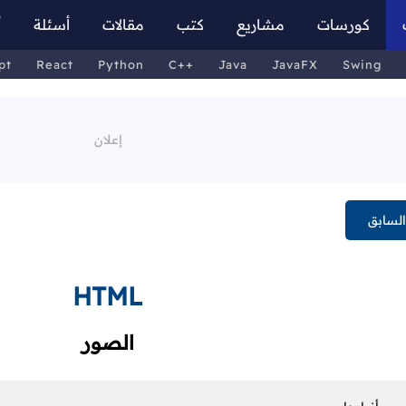
كورسات
مشاريع
كتب
مقالات
أسئلة
أ
pt
React
Python
C++
Java
JavaFX
Swing
لسابق
HTML
الصور