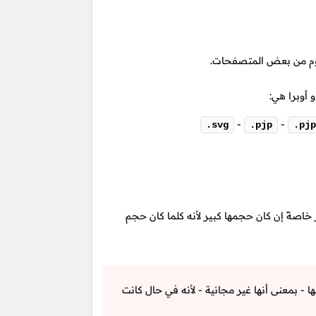
عوم من بعض المتصفحات.
 أوبرا هي:
-
-
.svg
.pjp
.pjp
خاصةً إن كان حجمها كبير لأنه كلما كان حجم
- بمعنى أنها غير مجانية - لأنه في حال كانت