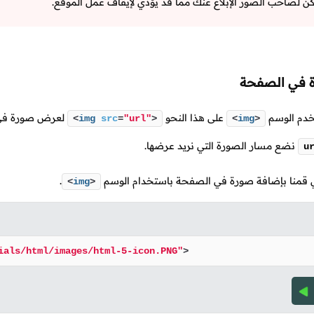
ن لصاحب الصور الإبلاغ عنك مما قد يؤدي لإيقاف عمل الموقع.
 في الصفحة
خدم الوسم
على هذا النحو
لعرض صورة في
<
img
src
=
"url"
>
<
img
>
نضع مسار الصورة التي نريد عرضها.
u
لي قمنا بإضافة صورة في الصفحة باستخدام الوسم
.
<
img
>
ials/html/images/html-5-icon.PNG"
>