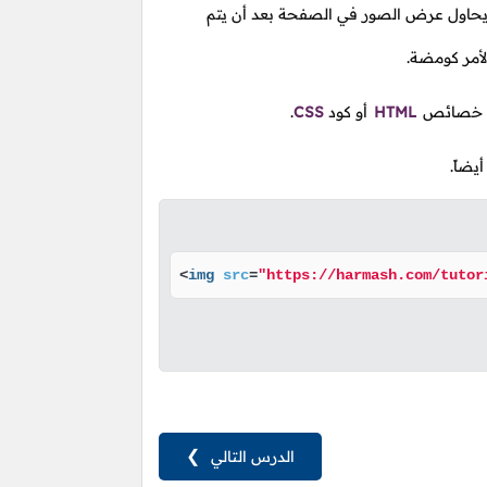
يحاول عرض الصور في الصفحة بعد أن يتم
أمر كومضة.
طة خصائص
HTML
أو كود
CSS
.
<
img
src
=
"https://harmash.com/tutor
الدرس التالي
❯