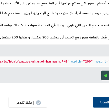
 أحجام الصور التي سيتم عرضها فإن المتصفح سيومض على الأغلب عندما 
قوم برسم الصفحة بأكملها من جديد بلمح البصر لهذا يرى المستخدم هذا ال
ً بتحديد حجم الصور التي تنوي عرضها في الصفحة سواء حددت ذلك بواس
ضافة صورة مع تحديد أن عرضها 200 بيكسل و طولها 200 بيكسل أيضاً.
ials/html/images/mhamad-harmush.PNG"
width
=
"200"
height
=
لسابق
إحفظ تقدمي