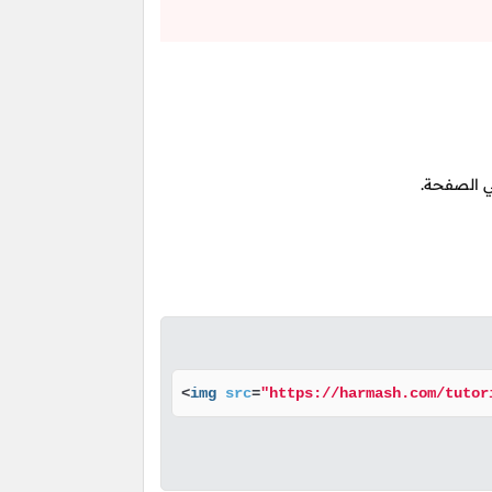
 الصفحة.
<
img
src
=
"https://harmash.com/tutor