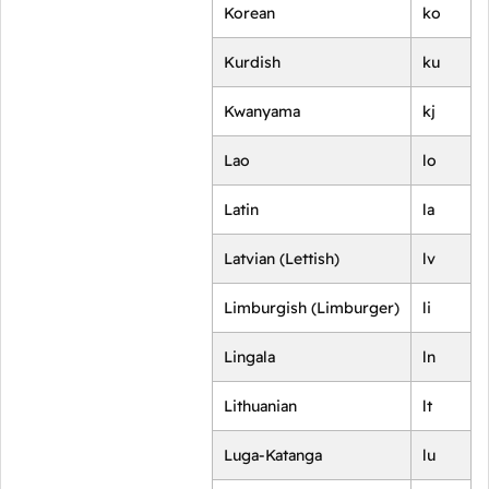
Korean
ko
Kurdish
ku
Kwanyama
kj
Lao
lo
Latin
la
Latvian (Lettish)
lv
Limburgish (Limburger)
li
Lingala
ln
Lithuanian
lt
Luga-Katanga
lu