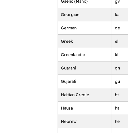
Gaelic (Manx)
gv
Georgian
ka
German
de
Greek
el
Greenlandic
kl
Guarani
gn
Gujarati
gu
Haitian Creole
ht
Hausa
ha
Hebrew
he