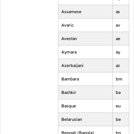
Assamese
as
Avaric
av
Avestan
ae
Aymara
ay
Azerbaijani
az
Bambara
bm
Bashkir
ba
Basque
eu
Belarusian
be
Bengali (Bangla)
bn