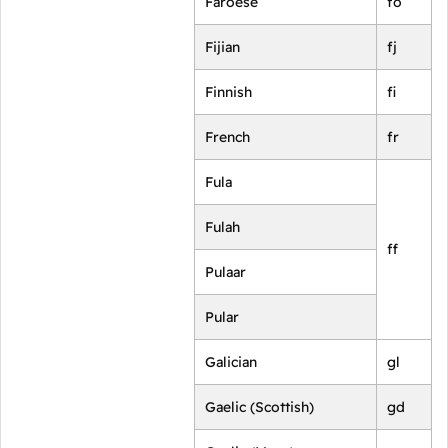
Faroese
fo
Fijian
fj
Finnish
fi
French
fr
Fula
Fulah
ff
Pulaar
Pular
Galician
gl
Gaelic (Scottish)
gd