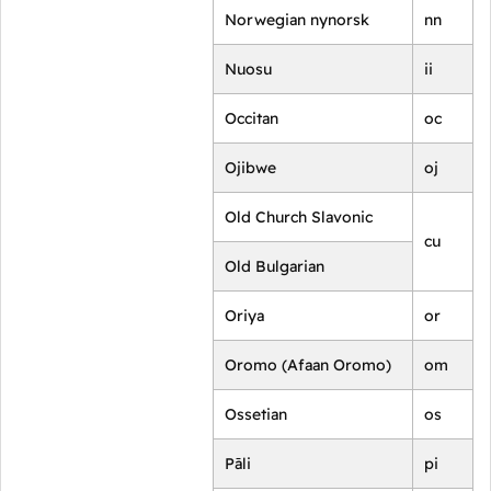
Norwegian nynorsk
nn
Nuosu
ii
Occitan
oc
Ojibwe
oj
Old Church Slavonic
cu
Old Bulgarian
Oriya
or
Oromo (Afaan Oromo)
om
Ossetian
os
Pāli
pi