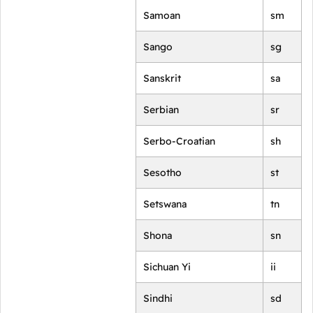
Samoan
sm
Sango
sg
Sanskrit
sa
Serbian
sr
Serbo-Croatian
sh
Sesotho
st
Setswana
tn
Shona
sn
Sichuan Yi
ii
Sindhi
sd