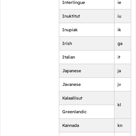
Interlingue
ie
Inuktitut
iu
Inupiak
ik
Irish
ga
Italian
it
Japanese
ja
Javanese
jv
Kalaallisut
kl
Greenlandic
Kannada
kn