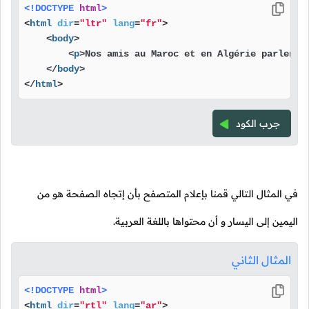
<!DOCTYPE 
html
>
<
html
dir
=
"ltr"
lang
=
"fr"
>
<
body
>
<
p
>
Nos amis au Maroc et en Algérie parlent 
</
body
>
</
html
>
جرب الكود
في المثال التالي قمنا بإعلام المتصفح بأن إتجاه الصفحة هو من
اليمين إلى اليسار و أن محتواها باللغة العربية.
المثال الثاني
<!DOCTYPE 
html
>
<
html
dir
=
"rtl"
lang
=
"ar"
>