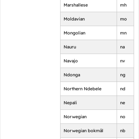
Marshallese
mh
Moldavian
mo
Mongolian
mn
Nauru
na
Navajo
nv
Ndonga
ng
Northern Ndebele
nd
Nepali
ne
Norwegian
no
Norwegian bokmål
nb