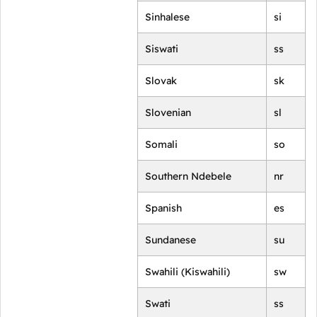
Sinhalese
si
Siswati
ss
Slovak
sk
Slovenian
sl
Somali
so
Southern Ndebele
nr
Spanish
es
Sundanese
su
Swahili (Kiswahili)
sw
Swati
ss