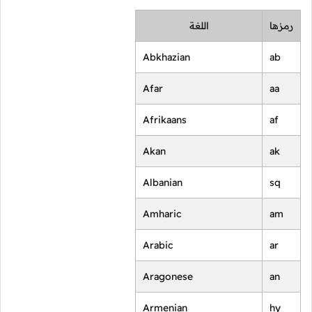
رمزها
اللغة
Abkhazian
ab
Afar
aa
Afrikaans
af
Akan
ak
Albanian
sq
Amharic
am
Arabic
ar
Aragonese
an
Armenian
hy