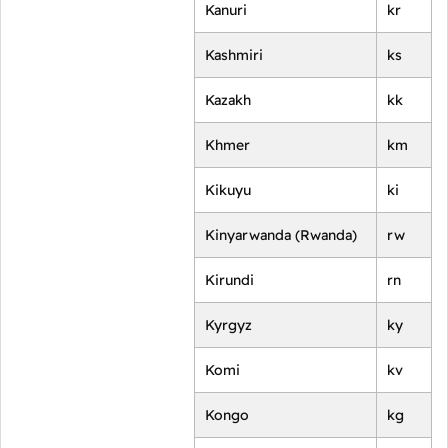
Kanuri
kr
Kashmiri
ks
Kazakh
kk
Khmer
km
Kikuyu
ki
Kinyarwanda (Rwanda)
rw
Kirundi
rn
Kyrgyz
ky
Komi
kv
Kongo
kg