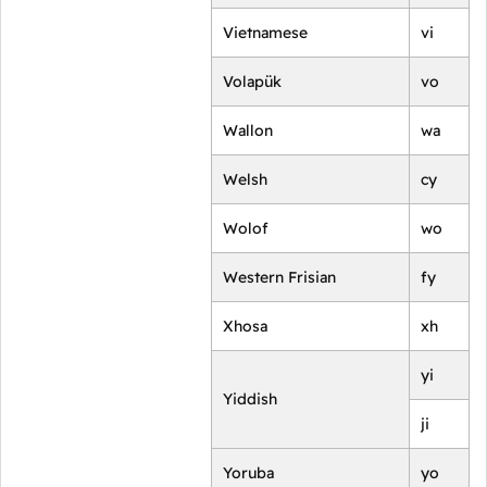
Vietnamese
vi
Volapük
vo
Wallon
wa
Welsh
cy
Wolof
wo
Western Frisian
fy
Xhosa
xh
yi
Yiddish
ji
Yoruba
yo