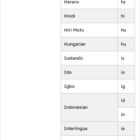
Herero
hz
Hindi
hi
Hiri Motu
ho
Hungarian
hu
Icelandic
is
Ido
io
Igbo
ig
id
Indonesian
in
Interlingua
ia