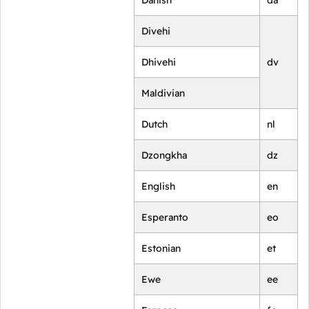
Danish
da
Divehi
Dhivehi
dv
Maldivian
Dutch
nl
Dzongkha
dz
English
en
Esperanto
eo
Estonian
et
Ewe
ee