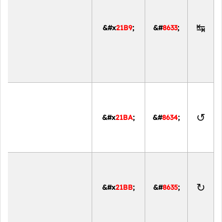
↹
&#x
21B9
;
&#
8633
;
↺
&#x
21BA
;
&#
8634
;
↻
&#x
21BB
;
&#
8635
;