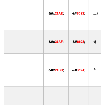
↮
&#x
21AE
;
&#
8622
;
↯
&#x
21AF
;
&#
8623
;
↰
&#x
21B0
;
&#
8624
;