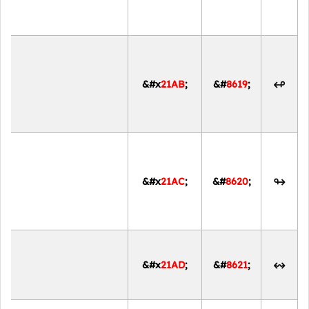
↫
&#x
21AB
;
&#
8619
;
↬
&#x
21AC
;
&#
8620
;
↭
&#x
21AD
;
&#
8621
;