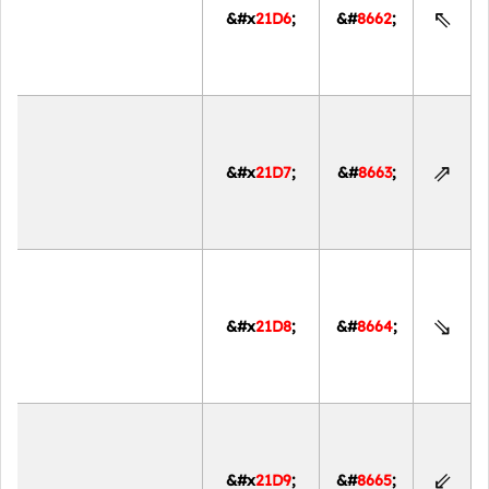
⇖
&#x
21D6
;
&#
8662
;
⇗
&#x
21D7
;
&#
8663
;
⇘
&#x
21D8
;
&#
8664
;
⇙
&#x
21D9
;
&#
8665
;