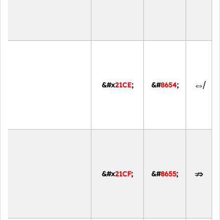
⇎
&#x
21CE
;
&#
8654
;
⇏
&#x
21CF
;
&#
8655
;