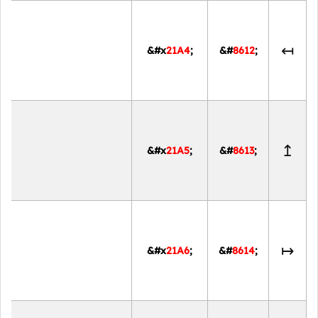
↤
&#x
21A4
;
&#
8612
;
↥
&#x
21A5
;
&#
8613
;
↦
&#x
21A6
;
&#
8614
;