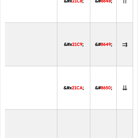
⇈
&#x
21C8
;
&#
8648
;
⇉
&#x
21C9
;
&#
8649
;
⇊
&#x
21CA
;
&#
8650
;