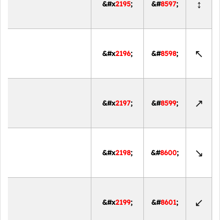
↕
&#x
2195
;
&#
8597
;
↖
&#x
2196
;
&#
8598
;
↗
&#x
2197
;
&#
8599
;
↘
&#x
2198
;
&#
8600
;
↙
&#x
2199
;
&#
8601
;