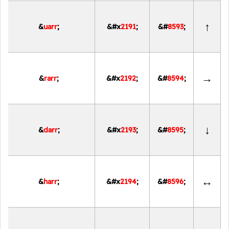
↑
&
uarr
;
&#x
2191
;
&#
8593
;
→
&
rarr
;
&#x
2192
;
&#
8594
;
↓
&
darr
;
&#x
2193
;
&#
8595
;
↔
&
harr
;
&#x
2194
;
&#
8596
;