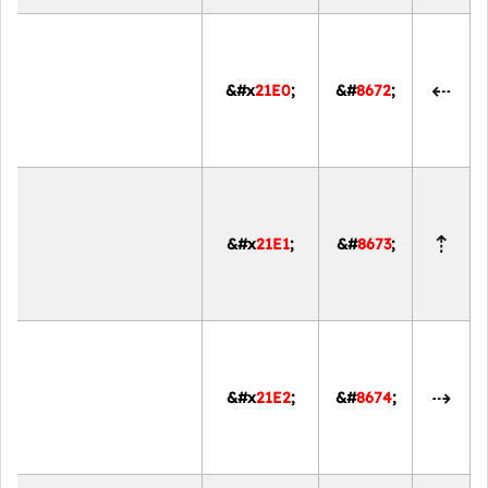
⇠
&#x
21E0
;
&#
8672
;
⇡
&#x
21E1
;
&#
8673
;
⇢
&#x
21E2
;
&#
8674
;