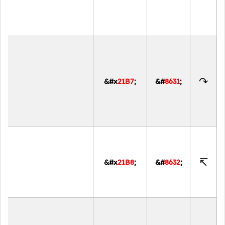
↷
&#x
21B7
;
&#
8631
;
↸
&#x
21B8
;
&#
8632
;