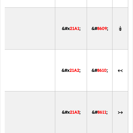
↡
&#x
21A1
;
&#
8609
;
↢
&#x
21A2
;
&#
8610
;
↣
&#x
21A3
;
&#
8611
;