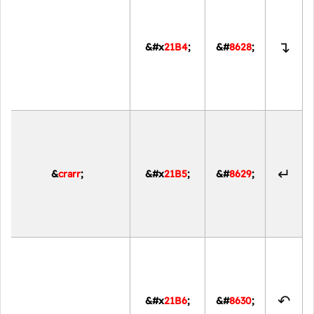
↴
&#x
21B4
;
&#
8628
;
↵
&
crarr
;
&#x
21B5
;
&#
8629
;
↶
&#x
21B6
;
&#
8630
;