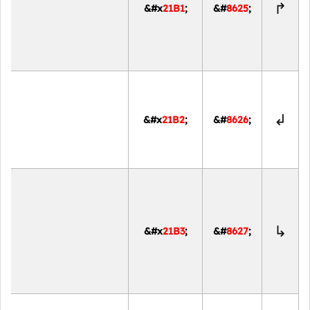
↱
&#x
21B1
;
&#
8625
;
↲
&#x
21B2
;
&#
8626
;
↳
&#x
21B3
;
&#
8627
;