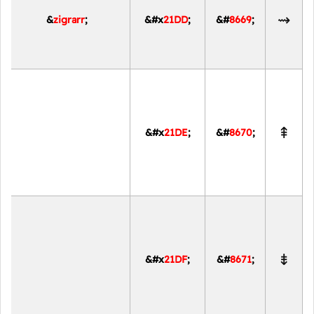
⇝
&
zigrarr
;
&#x
21DD
;
&#
8669
;
⇞
&#x
21DE
;
&#
8670
;
⇟
&#x
21DF
;
&#
8671
;