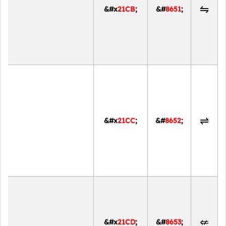
⇋
&#x
21CB
;
&#
8651
;
⇌
&#x
21CC
;
&#
8652
;
⇍
&#x
21CD
;
&#
8653
;