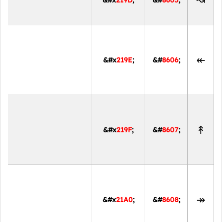
↝
&#x
219D
;
&#
8605
;
↞
&#x
219E
;
&#
8606
;
↟
&#x
219F
;
&#
8607
;
↠
&#x
21A0
;
&#
8608
;