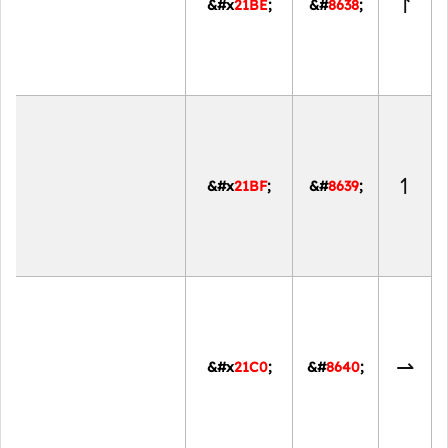
↾
&#x
21BE
;
&#
8638
;
↿
&#x
21BF
;
&#
8639
;
⇀
&#x
21C0
;
&#
8640
;