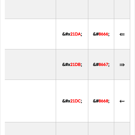
⇚
&#x
21DA
;
&#
8666
;
⇛
&#x
21DB
;
&#
8667
;
⇜
&#x
21DC
;
&#
8668
;