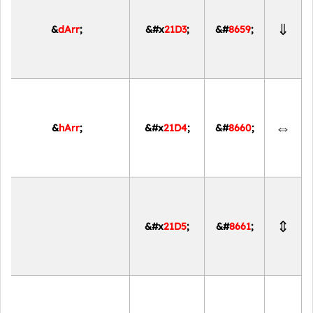
⇓
&
dArr
;
&#x
21D3
;
&#
8659
;
⇔
&
hArr
;
&#x
21D4
;
&#
8660
;
⇕
&#x
21D5
;
&#
8661
;