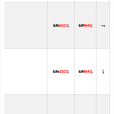
⇁
&#x
21C1
;
&#
8641
;
⇂
&#x
21C2
;
&#
8642
;