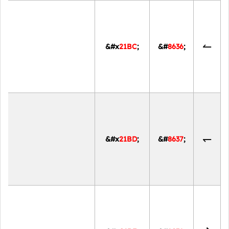
↼
&#x
21BC
;
&#
8636
;
↽
&#x
21BD
;
&#
8637
;