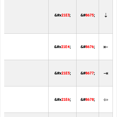
⇣
&#x
21E3
;
&#
8675
;
⇤
&#x
21E4
;
&#
8676
;
⇥
&#x
21E5
;
&#
8677
;
⇦
&#x
21E6
;
&#
8678
;