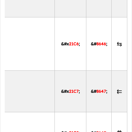
⇆
&#x
21C6
;
&#
8646
;
⇇
&#x
21C7
;
&#
8647
;