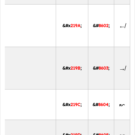
↚
&#x
219A
;
&#
8602
;
↛
&#x
219B
;
&#
8603
;
↜
&#x
219C
;
&#
8604
;