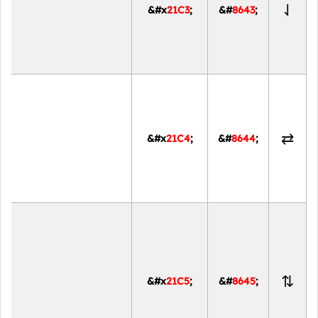
⇃
&#x
21C3
;
&#
8643
;
⇄
&#x
21C4
;
&#
8644
;
⇅
&#x
21C5
;
&#
8645
;