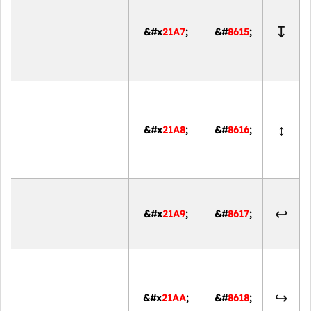
↧
&#x
21A7
;
&#
8615
;
↨
&#x
21A8
;
&#
8616
;
↩
&#x
21A9
;
&#
8617
;
↪
&#x
21AA
;
&#
8618
;