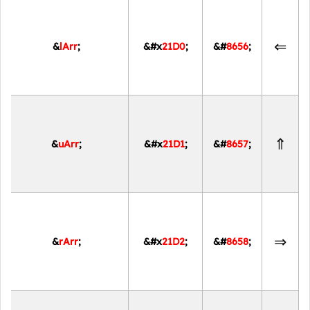
⇐
&
lArr
;
&#x
21D0
;
&#
8656
;
⇑
&
uArr
;
&#x
21D1
;
&#
8657
;
⇒
&
rArr
;
&#x
21D2
;
&#
8658
;