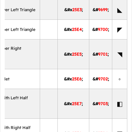
◣
ower Left Triangle
&#x
25E3
;
&#
9699
;
◤
pper Left Triangle
&#x
25E4
;
&#
9700
;
Upper Right
◥
&#x
25E5
;
&#
9701
;
e
◦
ullet
&#x
25E6
;
&#
9702
;
With Left Half
◧
&#x
25E7
;
&#
9703
;
With Right Half