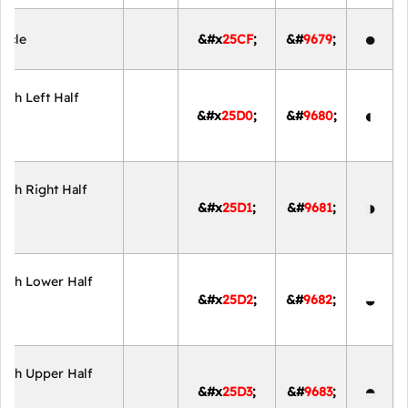
●
ircle
&#x
25CF
;
&#
9679
;
With Left Half
◐
&#x
25D0
;
&#
9680
;
With Right Half
◑
&#x
25D1
;
&#
9681
;
With Lower Half
◒
&#x
25D2
;
&#
9682
;
With Upper Half
◓
&#x
25D3
;
&#
9683
;