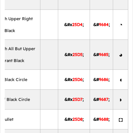
With Upper Right
◔
&#x
25D4
;
&#
9684
;
nt Black
With All But Upper
◕
&#x
25D5
;
&#
9685
;
adrant Black
◖
lf Black Circle
&#x
25D6
;
&#
9686
;
◗
alf Black Circle
&#x
25D7
;
&#
9687
;
◘
 Bullet
&#x
25D8
;
&#
9688
;