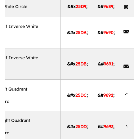
◙
 White Circle
&#x
25D9
;
&#
9689
;
Half Inverse White
◚
&#x
25DA
;
&#
9690
;
Half Inverse White
◛
&#x
25DB
;
&#
9691
;
Left Quadrant
◜
&#x
25DC
;
&#
9692
;
r Arc
Right Quadrant
◝
&#x
25DD
;
&#
9693
;
r Arc