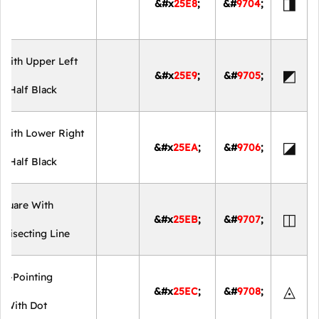
◨
&#x
25E8
;
&#
9704
;
 With Upper Left
◩
&#x
25E9
;
&#
9705
;
l Half Black
 With Lower Right
◪
&#x
25EA
;
&#
9706
;
l Half Black
Square With
◫
&#x
25EB
;
&#
9707
;
l Bisecting Line
Up-Pointing
◬
&#x
25EC
;
&#
9708
;
e With Dot