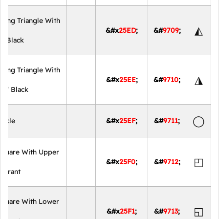
ting Triangle With
◭
&#x
25ED
;
&#
9709
;
lf Black
ting Triangle With
◮
&#x
25EE
;
&#
9710
;
alf Black
◯
ircle
&#x
25EF
;
&#
9711
;
Square With Upper
◰
&#x
25F0
;
&#
9712
;
adrant
Square With Lower
◱
&#x
25F1
;
&#
9713
;