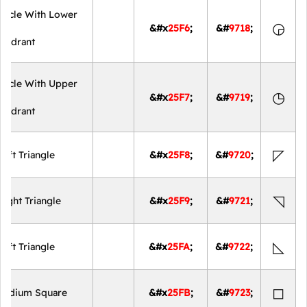
ircle With Lower
◶
&#x
25F6
;
&#
9718
;
Quadrant
ircle With Upper
◷
&#x
25F7
;
&#
9719
;
Quadrant
◸
eft Triangle
&#x
25F8
;
&#
9720
;
◹
ight Triangle
&#x
25F9
;
&#
9721
;
◺
eft Triangle
&#x
25FA
;
&#
9722
;
◻
Medium Square
&#x
25FB
;
&#
9723
;