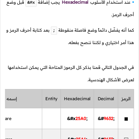
عند استخدام الأسلوب
Hexadecimal
يجب إضافة
قبل وضع
&#x
أحرف الرمز.
كما أنه يفضّل دائماً وضع فاصلة منقوطة
بعد كتابة أحرف الرمز و
;
هذا أمر اختياري و لكننا ننصح بفعله.
في الجدول التالي قمنا بذكر كل الرموز المتاحة التي يمكن استخدامها
لعرض الأشكال الهندسية.
الرمز
Decimal
Hexadecimal
Entity
إسمه
■
Square
&#x
25A0
;
&#
9632
;