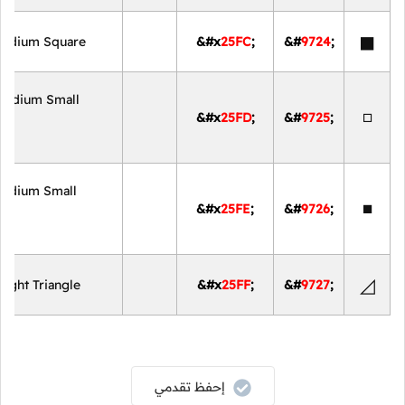
◼
Medium Square
&#x
25FC
;
&#
9724
;
Medium Small
◽
&#x
25FD
;
&#
9725
;
Medium Small
◾
&#x
25FE
;
&#
9726
;
◿
ight Triangle
&#x
25FF
;
&#
9727
;
إحفظ تقدمي