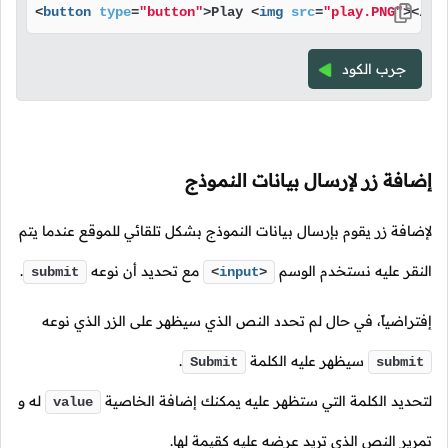
<
button
type
=
"button"
>
Play 
<
img
src
=
"play.PNG"
>
</
bu
جرب الكود
إضافة زر لإرسال بيانات النموذج
لإضافة زر يقوم بإرسال بيانات النموذج بشكل تلقائي للموقع عندما يتم
النقر عليه نستخدم الوسم
مع تحديد أن نوعه
.
submit
<
input
>
إفتراضياً، في حال لم تحدد النص الذي سيظهر على الزر الذي نوعه
سيظهر عليه الكلمة
.
Submit
submit
لتحديد الكلمة التي ستظهر عليه يمكنك إضافة الخاصية
له و
value
تمرير النص الذي تريد عرضه عليه كقيمة لها.