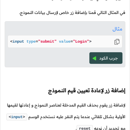
في المثال التالي قمنا بإضافة زر خاص لإرسال بيانات النموذج.
مثال
<
input
type
=
"submit"
value
=
"Login"
>
جرب الكود
إضافة زر لإعادة تعيين قيم النموذج
لإضافة زر يقوم بحذف القيم المدخلة لعناصر النموذج و إعادتها لقيمها
الأولية بشكل تلقائي عندما يتم النقر عليه نستخدم الوسم
<
input
>
مع تحديد أن نوعه
.
reset