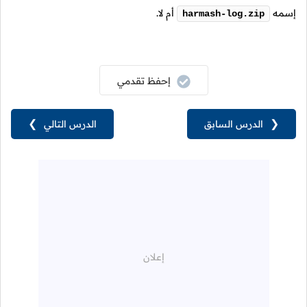
إسمه
أم لا.
harmash-log.zip
إحفظ تقدمي
❮
الدرس السابق
الدرس التالي
❯