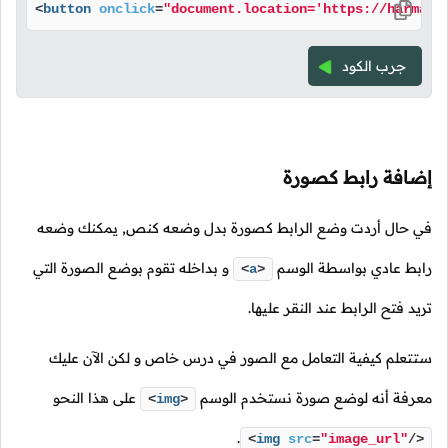
<
button
onclick
=
"document.location='https://harmash
جرب الكود
إضافة رابط كصورة
في حال أردت وضع الرابط كصورة بدل وضعه كنص, يمكنك وضعه
رابط عادي بواسطة الوسم
و بداخله تقوم بوضع الصورة التي
<
a
>
تريد فتح الرابط عند النقر عليها.
ستتعلم كيفية التعامل مع الصور في درس خاص و لكن الآن عليك
معرفة أنه لوضع صورة نستخدم الوسم
على هذا النحو
<
img
>
.
<
img
src
=
"image_url"
/>