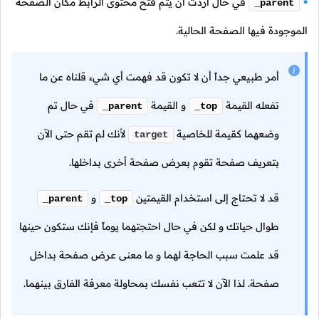
في حال أردت أن يتم فتح محتوى الرابط مكان الصفحة
_parent
الموجودة فيها الصفحة الحالية.
أمر طبيعي جداً أن لا تكون قد فهمت أي شيء قلناه عن ما
تفعله القيمة
و القيمة
في حال تم
_parent
_top
وضعهما كقيمة للخاصية
لأنك لم تقم حتى الآن
target
بتعريف صفحة تقوم بعرض صفحة أخرى بداخلها.
قد لا تحتاج إلى استخدام القيمتين
و
_parent
_top
طوال حياتك و لكن في حال احتجتهما يوماً فإنك ستكون حينها
قد علمت سبب الحاجة لهما و ما معنى عرض صفحة بداخل
صفحة. لذا الآن لا تتعب نفسك بمحاولة معرفة الفارق بينهما.