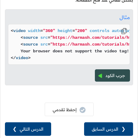
بشكل تلقائي عند فتح الصفحة.
مثال
<
video
width
=
"360"
height
=
"200"
controls
autoplay
>
<
source
src
=
"https://harmash.com/tutorials/html
<
source
src
=
"https://harmash.com/tutorials/html
</
video
>
جرب الكود
إحفظ تقدمي
❮
الدرس السابق
الدرس التالي
❯