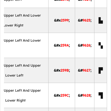
nt Upper Left And Lower
▙
&#x
2599
;
&#
9625
;
nd Lower Right
nt Upper Left And Lower
▚
&#x
259A
;
&#
9626
;
nt Upper Left And Upper
▛
&#x
259B
;
&#
9627
;
And Lower Left
nt Upper Left And Upper
▜
&#x
259C
;
&#
9628
;
And Lower Right