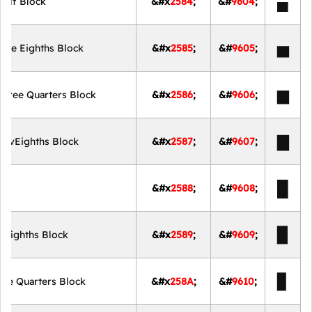
▄
Half Block
&#x
2584
;
&#
9604
;
▅
ive Eighths Block
&#x
2585
;
&#
9605
;
▆
Three Quarters Block
&#x
2586
;
&#
9606
;
▇
SevEighths Block
&#x
2587
;
&#
9607
;
█
ock
&#x
2588
;
&#
9608
;
▉
vEighths Block
&#x
2589
;
&#
9609
;
▊
ree Quarters Block
&#x
258A
;
&#
9610
;