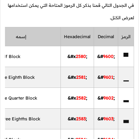
في الجدول التالي قمنا بذكر كل الرموز المتاحة التي يمكن استخدامها
لعرض الكتل.
الرمز
Decimal
Hexadecimal
إسمه
▀
Half Block
&#x
2580
;
&#
9600
;
▁
One Eighth Block
&#x
2581
;
&#
9601
;
▂
One Quarter Block
&#x
2582
;
&#
9602
;
▃
Three Eighths Block
&#x
2583
;
&#
9603
;