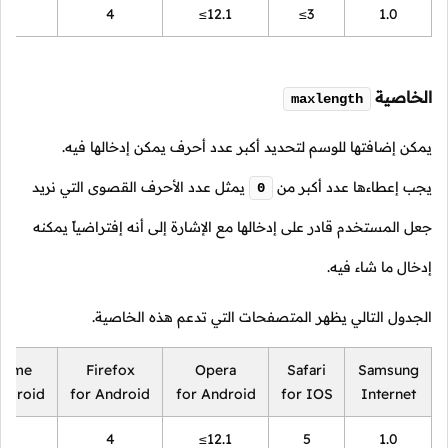
18
4
≤12.1
≤3
1.0
الخاصية
maxlength
يمكن إضافتها للوسم لتحديد أكبر عدد أحرف يمكن إدخالها فيه.
يجب إعطاءها عدد أكبر من
يمثل عدد الأحرف القصوى التي نريد
0
جعل المستخدم قادر على إدخالها مع الإشارة إلى أنه إفتراضياً يمكنه
إدخال ما شاء فيه.
الجدول التالي يظهر المتصفحات التي تدعم هذه الخاصية.
rome
Firefox
Opera
Safari
Samsung
Android
for Android
for Android
for IOS
Internet
18
4
≤12.1
5
1.0