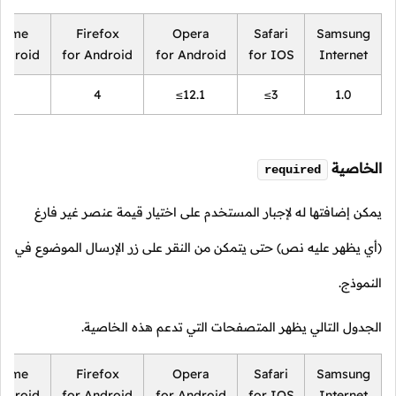
rome
Firefox
Opera
Safari
Samsung
Android
for Android
for Android
for IOS
Internet
18
4
≤12.1
≤3
1.0
الخاصية
required
يمكن إضافتها له لإجبار المستخدم على اختيار قيمة عنصر غير فارغ
(أي يظهر عليه نص) حتى يتمكن من النقر على زر الإرسال الموضوع في
النموذج.
الجدول التالي يظهر المتصفحات التي تدعم هذه الخاصية.
rome
Firefox
Opera
Safari
Samsung
Android
for Android
for Android
for IOS
Internet