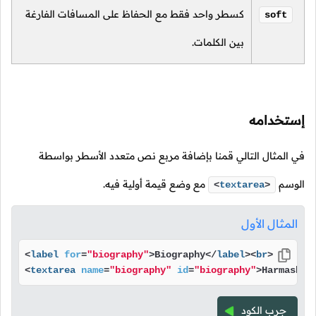
كسطر واحد فقط مع الحفاظ على المسافات الفارغة
soft
بين الكلمات.
إستخدامه
في المثال التالي قمنا بإضافة مربع نص متعدد الأسطر بواسطة
الوسم
مع وضع قيمة أولية فيه.
<
textarea
>
المثال الأول
<
label
for
=
"biography"
>
Biography
</
label
>
<
br
>
<
textarea
name
=
"biography"
id
=
"biography"
>
Harmash.c
جرب الكود