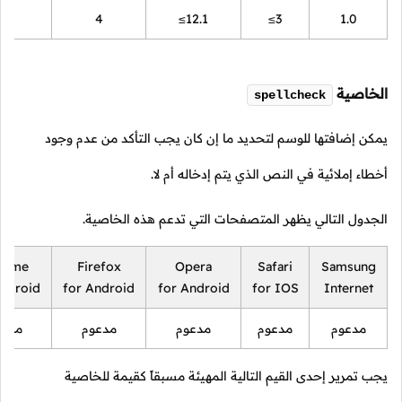
18
4
≤12.1
≤3
1.0
الخاصية
spellcheck
يمكن إضافتها للوسم لتحديد ما إن كان يجب التأكد من عدم وجود
أخطاء إملائية في النص الذي يتم إدخاله أم لا.
الجدول التالي يظهر المتصفحات التي تدعم هذه الخاصية.
rome
Firefox
Opera
Safari
Samsung
Android
for Android
for Android
for IOS
Internet
مدعوم
مدعوم
مدعوم
مدعوم
مدعو
يجب تمرير إحدى القيم التالية المهيئة مسبقاً كقيمة للخاصية