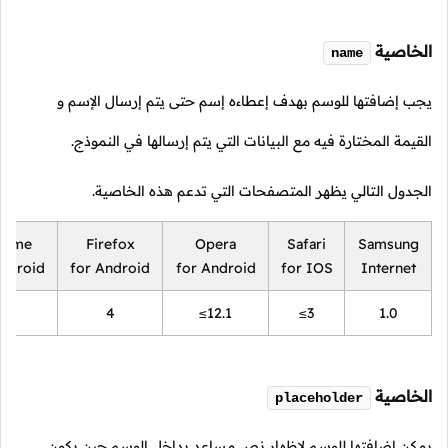
الخاصية
name
يجب إضافتها للوسم بهدف إعطاءه إسم حتى يتم إرسال الإسم و
القيمة المختارة فيه مع البيانات التي يتم إرسالها في النموذج.
الجدول التالي يظهر المتصفحات التي تدعم هذه الخاصية.
rome
Firefox
Opera
Safari
Samsung
Android
for Android
for Android
for IOS
Internet
18
4
≤12.1
≤3
1.0
الخاصية
placeholder
يمكن إضافتها للوسم لإظهار نص مساعد بداخل الوسم حين يكون