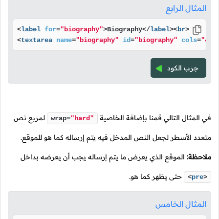
المثال الرابع
<
label
for
=
"biography"
>
Biography
</
label
>
<
br
>
<
textarea
name
=
"biography"
id
=
"biography"
cols
=
"40"
جرب الكود
في المثال التالي قمنا بإضافة الخاصية
لمربع نص
wrap=
"hard"
متعدد الأسطر لجعل النص المدخل فيه يتم إرساله كما هو للموقع.
ملاحظة:
الموقع الذي يعرض ما يتم إرساله يجب أن يعرضه بداخل
حتى يظهر كما هو.
<
pre
>
المثال الخامس