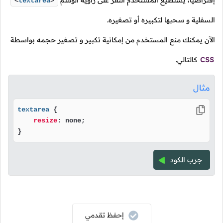
إفتراضياً، يستطيع المستخدم النقر على زاوية الوسم
<
textarea
>
السفلية و سحبها لتكبيره أو تصغيره.
الآن يمكنك منع المستخدم من إمكانية تكبير و تصغير حجمه بواسطة
CSS
كالتالي.
مثال
textarea
 {

resize
: none;

}
جرب الكود
إحفظ تقدمي