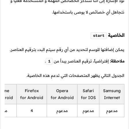
نود الإشارة إلى أننا سنذكر الخصائص المهمة و المستخدمة فعلياً و
نتجاهل أي خصائص لا يوصى باستخدامها.
الخاصية
start
يمكن إضافتها للوسم لتحديد من أي رقم سيتم البدء بترقيم العناصر.
ملاحظة:
إفتراضياً، ترقيم العناصر يبدأ من
.
1
الجدول التالي يظهر المتصفحات التي تدعم هذه الخاصية.
rome
Firefox
Opera
Safari
Samsung
Android
for Android
for Android
for IOS
Internet
مدعوم
مدعوم
مدعوم
4
مدعو