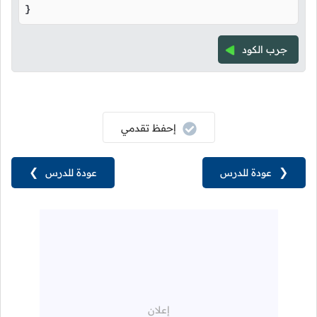
}
جرب الكود
إحفظ تقدمي
❮
عودة للدرس
عودة للدرس
❯