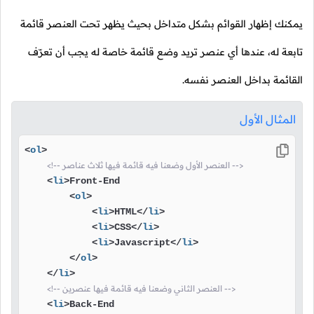
يمكنك إظهار القوائم بشكل متداخل بحيث يظهر تحت العنصر قائمة
تابعة له، عندها أي عنصر تريد وضع قائمة خاصة له يجب أن تعرّف
القائمة بداخل العنصر نفسه.
المثال الأول
<
ol
>
<!-- العنصر الأول وضعنا فيه قائمة فيها ثلاث عناصر -->
<
li
>
Front-End

<
ol
>
<
li
>
HTML
</
li
>
<
li
>
CSS
</
li
>
<
li
>
Javascript
</
li
>
</
ol
>
</
li
>
<!-- العنصر الثاني وضعنا فيه قائمة فيها عنصرين -->
<
li
>
Back-End
