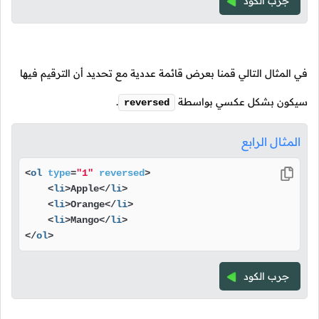
جرب الكود
في المثال التالي قمنا بعرض قائمة عددية مع تحديد أن الترقيم فيها
سيكون بشكل عكسي بواسطة
.
reversed
المثال الرابع
<
ol
type
=
"1"
reversed
>
<
li
>
Apple
</
li
>
<
li
>
Orange
</
li
>
<
li
>
Mango
</
li
>
</
ol
>
جرب الكود