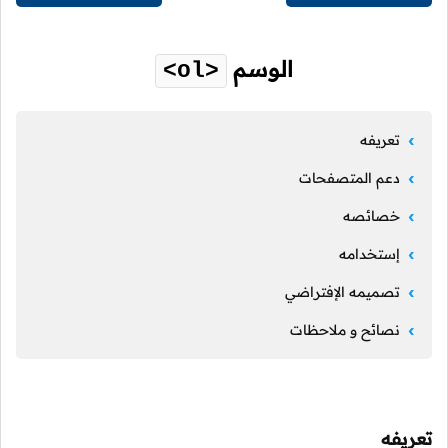
الوسم
<ol>
تعريفه
دعم المتصفحات
خصائصه
إستخدامه
تصميمه الإفتراضي
نصائح و ملاحظات
تعريفه