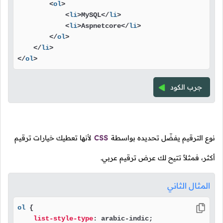
<
ol
>
<
li
>
MySQL
</
li
>
<
li
>
Aspnetcore
</
li
>
</
ol
>
</
li
>
</
ol
>
جرب الكود
نوع الترقيم يفضّل تحديده بواسطة
CSS
لأنها تعطيك خيارات ترقيم
أكثر، فمثلاً تتيح لك عرض ترقيم عربي.
المثال الثاني
ol
 {

list-style-type
: arabic-indic;
