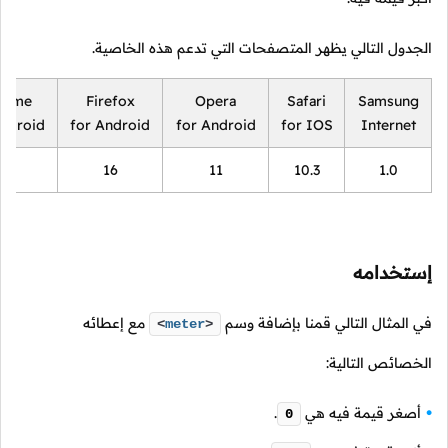
الجدول التالي يظهر المتصفحات التي تدعم هذه الخاصية.
rome
Firefox
Opera
Safari
Samsung
Android
for Android
for Android
for IOS
Internet
18
16
11
10.3
1.0
إستخدامه
في المثال التالي قمنا بإضافة وسم
مع إعطائه
<
meter
>
الخصائص التالية:
أصغر قيمة فيه هي
.
0