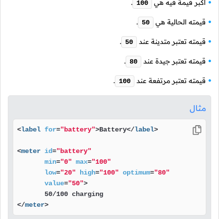
أكبر قيمة فيه هي
.
100
قيمته الحالية هي
.
50
قيمته تعتبر متدينة عند
.
50
قيمته تعتبر جيدة عند
.
80
قيمته تعتبر مرتفعة عند
.
100
مثال
<
label
for
=
"battery"
>
Battery
</
label
>
<
meter
id
=
"battery"
min
=
"0"
max
=
"100"
low
=
"20"
high
=
"100"
optimum
=
"80"
value
=
"50"
>
</
meter
>