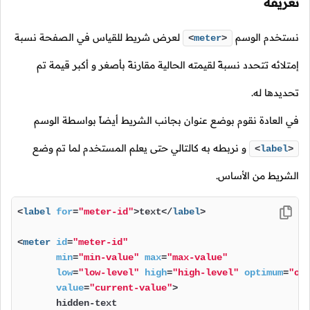
تعريفه
نستخدم الوسم
لعرض شريط للقياس في الصفحة نسبة
<
meter
>
إمتلائه تتحدد نسبةً لقيمته الحالية مقارنةً بأصغر و أكبر قيمة تم
تحديدها له.
في العادة نقوم بوضع عنوان بجانب الشريط أيضاً بواسطة الوسم
و نربطه به كالتالي حتى يعلم المستخدم لما تم وضع
<
label
>
الشريط من الأساس.
<
label
for
=
"meter-id"
>
text
</
label
>
<
meter
id
=
"meter-id"
min
=
"min-value"
max
=
"max-value"
low
=
"low-level"
high
=
"high-level"
optimum
=
"op
value
=
"current-value"
>