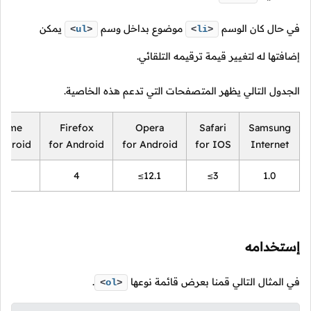
في حال كان الوسم
موضوع بداخل وسم
يمكن
<
ul
>
<
li
>
إضافتها له لتغيير قيمة ترقيمه التلقائي.
الجدول التالي يظهر المتصفحات التي تدعم هذه الخاصية.
rome
Firefox
Opera
Safari
Samsung
Android
for Android
for Android
for IOS
Internet
18
4
≤12.1
≤3
1.0
إستخدامه
في المثال التالي قمنا بعرض قائمة نوعها
.
<
ol
>