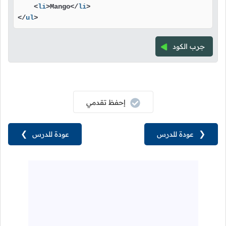
<
li
>
Mango
</
li
>
</
ul
>
جرب الكود
إحفظ تقدمي
❮
عودة للدرس
عودة للدرس
❯