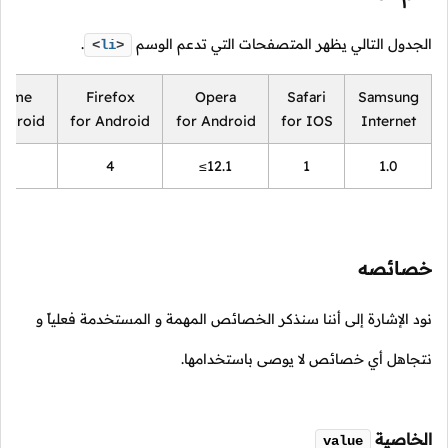
الجدول التالي يظهر المتصفحات التي تدعم الوسم
.
<
li
>
rome
Firefox
Opera
Safari
Samsung
Android
for Android
for Android
for IOS
Internet
18
4
≤12.1
1
1.0
خصائصه
نود الإشارة إلى أننا سنذكر الخصائص المهمة و المستخدمة فعلياً و
نتجاهل أي خصائص لا يوصى باستخدامها.
الخاصية
value