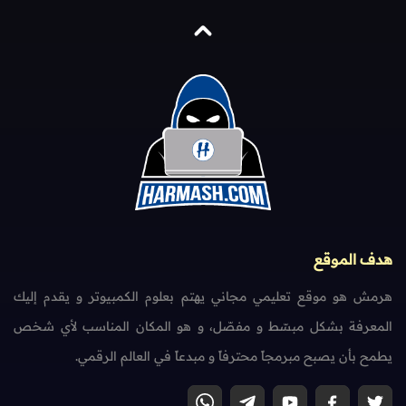
هدف الموقع
هرمش هو موقع تعليمي مجاني يهتم بعلوم الكمبيوتر و يقدم إليك
المعرفة بشكل مبسّط و مفصّل، و هو المكان المناسب لأي شخص
يطمح بأن يصبح مبرمجاً محترفاً و مبدعاً في العالم الرقمي.