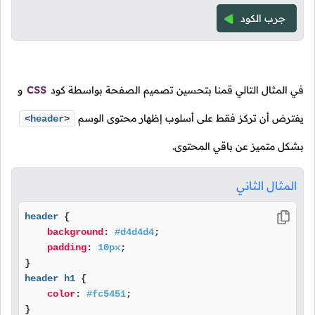
جرب الكود
في المثال التالي قمنا بتحسين تصميم الصفحة بواسطة كود
CSS
و
يفترض أن تركز فقط على أسلوب إظهار محتوى الوسم
<
header
>
بشكل متميز عن باقي المحتوى.
المثال الثاني
header
 {

background
: 
#d4d4d4
;

padding
: 
10px
;

header
h1
 {

color
: 
#fc5451
;
