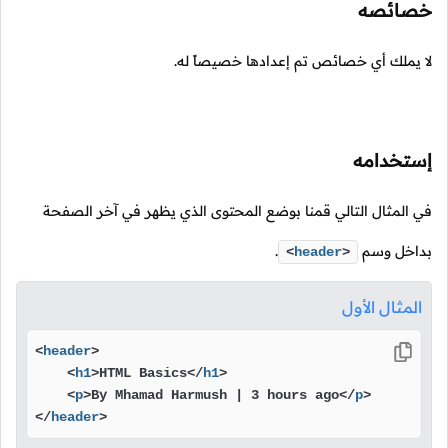
خصائصه
لا يملك أي خصائص تم إعدادها خصيصاً له.
إستخدامه
في المثال التالي قمنا بوضع المحتوى الذي يظهر في آخر الصفحة
بداخل وسم
.
<
header
>
المثال الأول
<
header
>
<
h1
>
HTML Basics
</
h1
>
<
p
>
By Mhamad Harmush | 3 hours ago
</
p
>
</
header
>