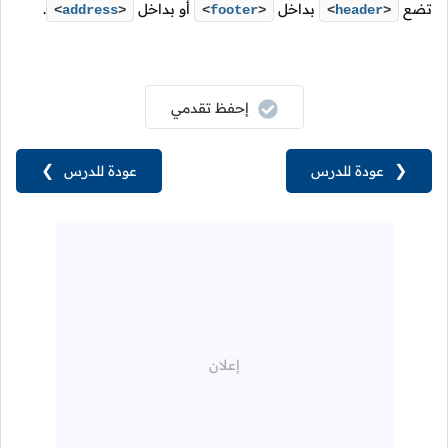
تضع
بداخل
أو بداخل
.
<
address
>
<
footer
>
<
header
>
إحفظ تقدمي
❮
عودة للدرس
عودة للدرس
❯