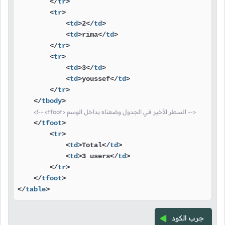
</
tr
>
<
tr
>
<
td
>
2
</
td
>
<
td
>
rima
</
td
>
</
tr
>
<
tr
>
<
td
>
3
</
td
>
<
td
>
youssef
</
td
>
</
tr
>
</
tbody
>
<!-- <tfoot> السطر الأخير في الجدول وضعناه بداخل الوسم -->
</
tfoot
>
<
tr
>
<
td
>
Total
</
td
>
<
td
>
3 users
</
td
>
</
tr
>
</
tfoot
>
</
table
>
جرب الكود