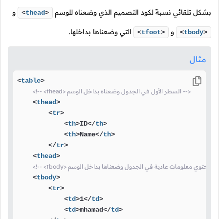
بشكل تلقائي نسبةً لكود التصميم الذي وضعناه للوسم
و
<
thead
>
و
التي وضعناها بداخلها.
<
tfoot
>
<
tbody
>
مثال
<
table
>
<!-- <thead> السطر الأول في الجدول وضعناه بداخل الوسم -->
<
thead
>
<
tr
>
<
th
>
ID
</
th
>
<
th
>
Name
</
th
>
</
tr
>
<
thead
>
<
tbody
>
<
tr
>
<
td
>
1
</
td
>
<
td
>
mhamad
</
td
>