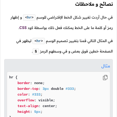
نصائح و ملاحظات
في حال أردت تغيير شكل الخط الإفتراضي للوسم
و إظهار
<
hr
>
رمز أو كلمة ما على الخط يمكنك فعل ذلك بواسطة كود
CSS
.
في المثال التالي قمنا بتغيير تصميم الوسم
ليظهر في
<
hr
>
الصفحة خطين فوق بعض و في وسطهم الرمز
.
§
مثال
hr {

border
: none;

border-top
: 
3px
 double 
#333
;

color
: 
#333
;

overflow
: visible;

text-align
: center;

height
: 
5px
;
