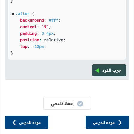
}

hr
:after
 {

background
: 
#fff
;

content
: 
'§'
;

padding
: 
0
4px
;

position
: relative;

top
: -
13px
;

}
جرب الكود
إحفظ تقدمي
❮
عودة للدرس
عودة للدرس
❯