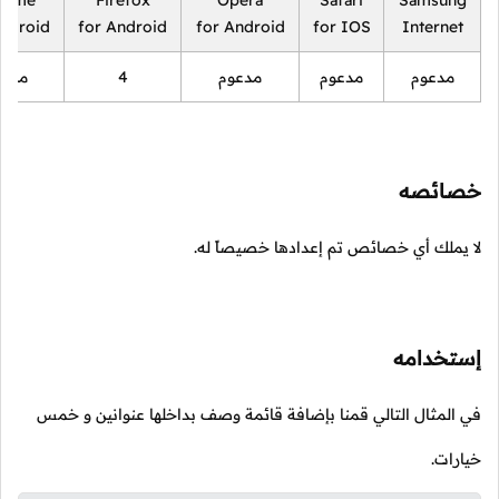
rome
Firefox
Opera
Safari
Samsung
Android
for Android
for Android
for IOS
Internet
مدعوم
مدعوم
مدعوم
4
مدعو
خصائصه
لا يملك أي خصائص تم إعدادها خصيصاً له.
إستخدامه
في المثال التالي قمنا بإضافة قائمة وصف بداخلها عنوانين و خمس
خيارات.