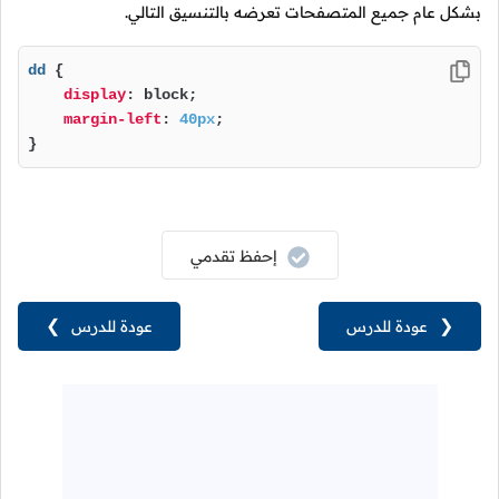
بشكل عام جميع المتصفحات تعرضه بالتنسيق التالي.
dd
 {

display
: block;

margin-left
: 
40px
;

}
إحفظ تقدمي
❮
عودة للدرس
عودة للدرس
❯