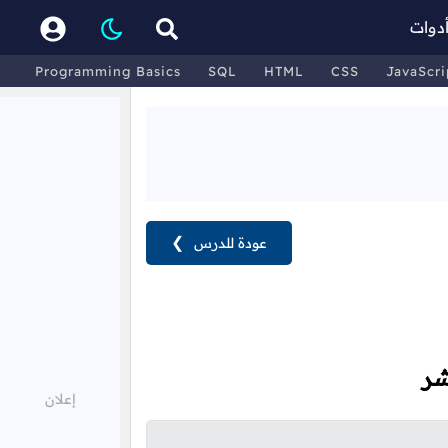
دوات
Programming Basics
SQL
HTML
CSS
JavaScri
عودة للدرس
❯
شر