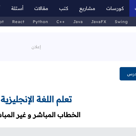
كورسات
مشاريع
كتب
مقالات
أسئلة
أ
pt
React
Python
C++
Java
JavaFX
Swing
درس
تعلم اللغة الإنجليزية
الخطاب المباشر و غير المبا