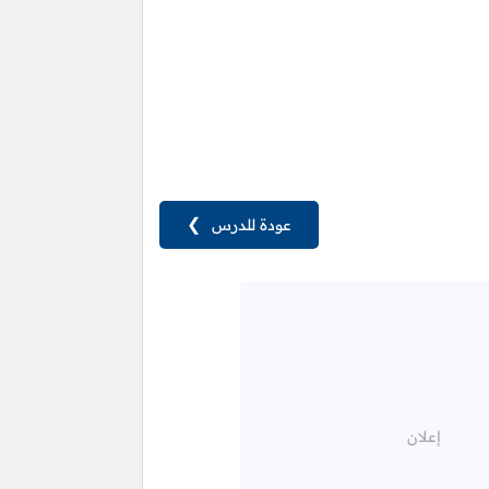
عودة للدرس
❯