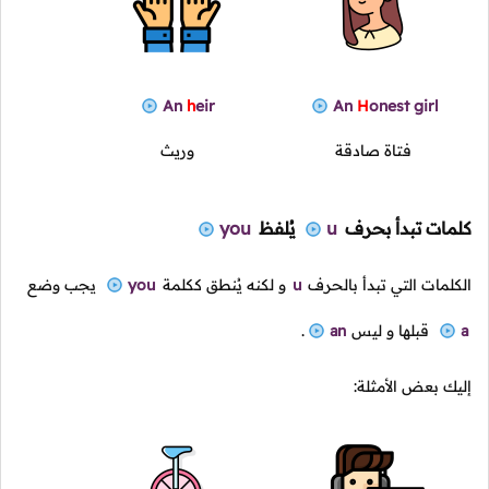
An
h
eir
An
H
onest girl
فتاة صادقة
وريث
كلمات تبدأ بحرف
u
يُلفظ
you
الكلمات التي تبدأ بالحرف
u
و لكنه يُنطق ككلمة
you
يجب وضع
a
قبلها و ليس
an
.
إليك بعض الأمثلة: