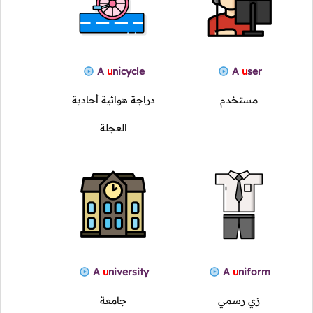
A
u
nicycle
A
u
ser
مستخدم
دراجة هوائية أحادية
العجلة
A
u
niversity
A
u
niform
زي رسمي
جامعة