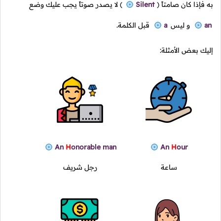
به فإذا كان صامتاً
(
Silent
)
لا يصدر صوتاً يجب عليك وضع
an
و ليس
a
قبل الكلمة.
إليك بعض الأمثلة:
An
H
onorable man
An
H
our
ساعة
رجل شريف