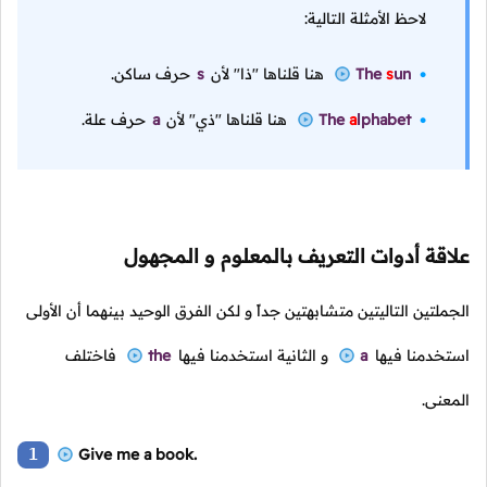
لاحظ الأمثلة التالية:
un
s
The
هنا قلناها "ذا" لأن
s
حرف ساكن.
lphabet
a
The
هنا قلناها "ذي" لأن
a
حرف علة.
علاقة أدوات التعريف بالمعلوم و المجهول
الجملتين التاليتين متشابهتين جداً و لكن الفرق الوحيد بينهما أن الأولى
استخدمنا فيها
a
و الثانية استخدمنا فيها
the
فاختلف
المعنى.
1
Give me a book.