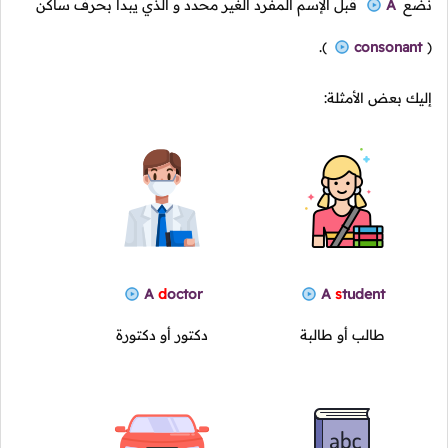
نضع
A
قبل الإسم المفرد الغير محدد و الذي يبدأ بحرف ساكن
).
consonant
(
إليك بعض الأمثلة:
A
d
octor
A
s
tudent
طالب أو طالبة
دكتور أو دكتورة