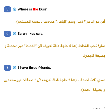
5
Where is
the
bus?
أين هو الباص؟ (هنا الإسم "الباص" معروف بالنسبة للمستمع).
6
Sarah likes cats.
سارة تحب القطط. (هنا لا حاجة لأداة تعريف لأن "القطط" غير محددة و
بصيغة الجمع).
7
I have three friends.
عندي ثلاث أصدقاء. (هنا لا حاجة لأداة تعريف لأن "أصدقاء" غير محددين
و بصيغة الجمع).