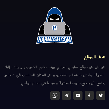
هدف الموقع
هرمش هو موقع تعليمي مجاني يهتم بعلوم الكمبيوتر و يقدم إليك
المعرفة بشكل مبسّط و مفصّل، و هو المكان المناسب لأي شخص
يطمح بأن يصبح مبرمجاً محترفاً و مبدعاً في العالم الرقمي.