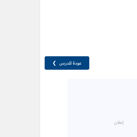
عودة للدرس
❯