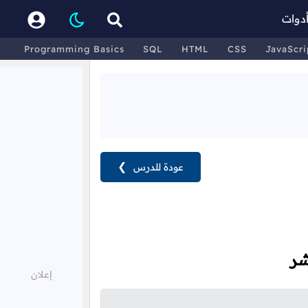
دوات
Programming Basics
SQL
HTML
CSS
JavaScri
عودة للدرس
❯
شر