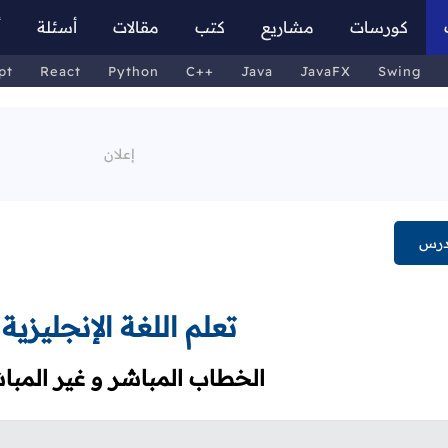
كورسات
مشاريع
كتب
مقالات
أسئلة
أ
pt
React
Python
C++
Java
JavaFX
Swing
درس
تعلم اللغة الإنجليزية
الخطاب المباشر و غير المبا