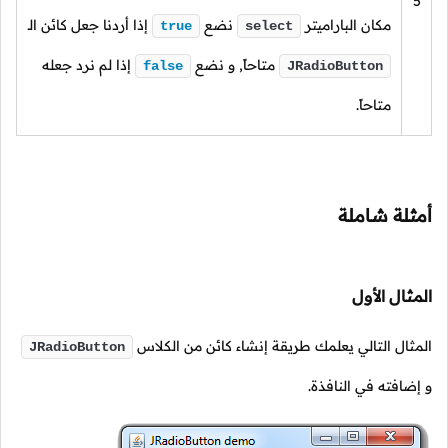
5
مكان الباراميتر
نضع
إذا أردنا جعل كائن الـ
true
select
متاحاً, و نضع
إذا لم نرد جعله
false
JRadioButton
متاحاً.
أمثلة شاملة
المثال الأول
المثال التالي يعلمك طريقة إنشاء كائن من الكلاس
JRadioButton
و إضافته في النافذة.