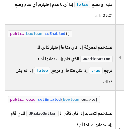
عليه, و نضع
إذا أردنا عدم إختياره, أي عدم وضع
false
نقطة عليه.
public
boolean
isEnabled
()
تستخدم لمعرفة إذا كان متاحاً إختيار كائن الـ
4
الذي قام بإستدعائها أم لا.
JRadioButton
ترجع
إذا كان متاحاً, و ترجع
إذا لم يكن
false
true
كذلك.
public
void
setEnabled
(
boolean
enable)
تستخدم لتحديد إذا كان كائن الـ
الذي قام
JRadioButton
بإستدعائها متاحاً أم لا.