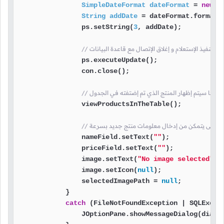
SimpleDateFormat
dateFormat
=
new
S
String
addDate
=
 dateFormat.format(
                ps.setString(
3
, addDate);

 سيتم تنفيذ الإستعلام و إغلاق الإتصال مع قاعدة البيانات
                ps.executeUpdate();

                con.close();

// بعدها سيتم إظهار المنتج الذي تم إضتفته في الجدول
                viewProductsInTheTable();

ول, حتى يتمكن من إدخال معلومات منتج جديد بسرعة
                nameField.setText(
""
);

                priceField.setText(
""
);

                image.setText(
"No image selected"
);

                image.setIcon(
null
);

                selectedImagePath = 
null
;

            }

catch
 (FileNotFoundException | SQLExcept
                JOptionPane.showMessageDialog(dialo