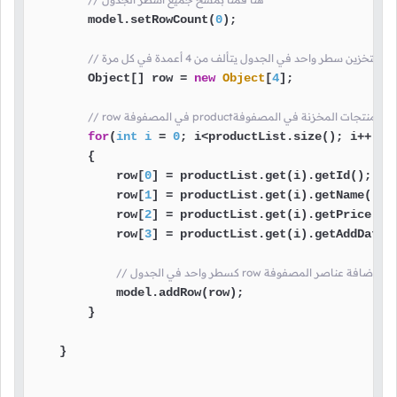
        model.setRowCount(
0
);

        Object[] row = 
new
Object
[
4
];

 منتج واحد من المنتجات المخزنة في المصفوفة
for
(
int
i
=
0
; i<productList.size(); i++)

        {

            row[
0
] = productList.get(i).getId();

            row[
1
] = productList.get(i).getName();

            row[
2
] = productList.get(i).getPrice();

            row[
3
] = productList.get(i).getAddDate()
 في الجدول row بعدها سيتم إضافة عناصر المصفوفة
            model.addRow(row);

        }

    }
