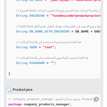
String
DB_NAME
=
"jdbc:mysql://localhost/produc
إتصال بقاعدة البيانات. هذا الترميز يتيح لك تخزين البيانات باللغة العربية
String
ENCODING
=
"?useUnicode=yes&characterEnc
صول إليها و نوع الترميز في متغير واحد بهدف تقليل حجم الكود لاحقاً فقط
String
DB_NAME_WITH_ENCODING
=
 DB_NAME + ENCODIN
// هنا قمنا بتحديد إسم المستخدم في قاعدة البيانات
String
USER
=
"root"
;

// هنا قمنا بتحديد كلمة مرور المستخدم في قاعدة البيانات
String
PASSWORD
=
""
;

}
Product.java
Prod  هنا ذكرنا أن الملف
package
 company_products_manager;
