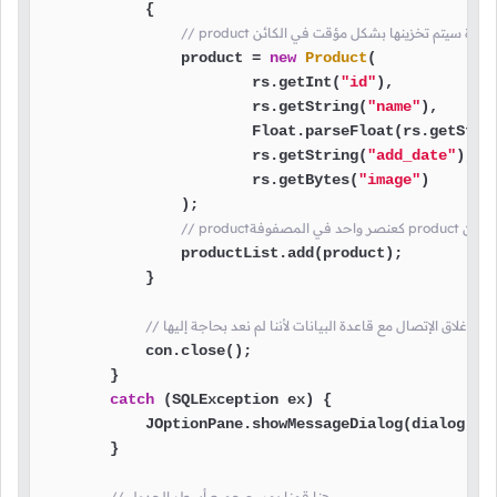
            {

ها في كل مرة سيتم تخزينها بشكل مؤقت في الكائن
                product = 
new
Product
(

                        rs.getInt(
"id"
),

                        rs.getString(
"name"
),

                        Float.parseFloat(rs.getStri
                        rs.getString(
"add_date"
),

                        rs.getBytes(
"image"
)

                );

م إضافة الكائن
                productList.add(product);

            }

 قمنا بإغلاق الإتصال مع قاعدة البيانات لأننا لم نعد بحاجة إليها
            con.close();

        }

catch
 (SQLException ex) {

            JOptionPane.showMessageDialog(dialog, e
        }

// هنا قمنا بمسح جميع أسطر الجدول