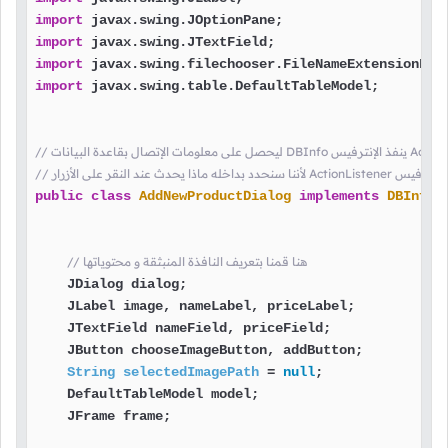
import
import
import
import
 javax.swing.table.DefaultTableModel;

Actio و جعلناه أيضأ ينفذ الإنترفيس
public
class
AddNewProductDialog
implements
DBInfo
,
// هنا قمنا بتعريف النافذة المنبثقة و محتوياتها
    JDialog dialog;

    JLabel image, nameLabel, priceLabel;

    JTextField nameField, priceField;

    JButton chooseImageButton, addButton;

String
selectedImagePath
=
null
;

    DefaultTableModel model;

    JFrame frame;
