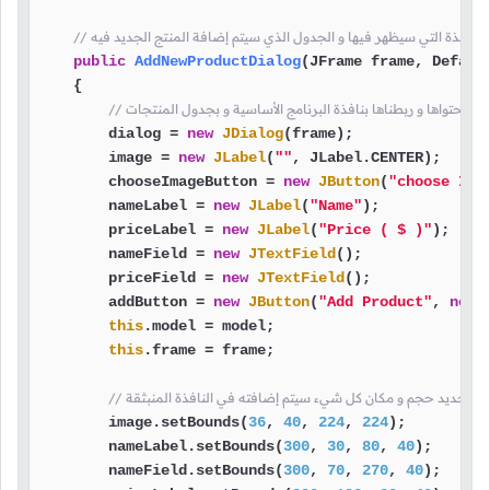
ير النافذة التي سيظهر فيها و الجدول الذي سيتم إضافة المنتج الجديد فيه
public
AddNewProductDialog
(JFrame frame, Defaul
    {

بثقة و محتواها و ربطناها بنافذة البرنامج الأساسية و بجدول المنتجات
        dialog = 
new
JDialog
(frame);

        image = 
new
JLabel
(
""
, JLabel.CENTER);

        chooseImageButton = 
new
JButton
(
"choose Ima
        nameLabel = 
new
JLabel
(
"Name"
);

        priceLabel = 
new
JLabel
(
"Price ( $ )"
);

        nameField = 
new
JTextField
();

        priceField = 
new
JTextField
();

        addButton = 
new
JButton
(
"Add Product"
, 
new
this
.model = model;

this
.frame = frame;

 قمنا بتحديد حجم و مكان كل شيء سيتم إضافته في النافذة المنبثقة
        image.setBounds(
36
, 
40
, 
224
, 
224
);

        nameLabel.setBounds(
300
, 
30
, 
80
, 
40
);

        nameField.setBounds(
300
, 
70
, 
270
, 
40
);
