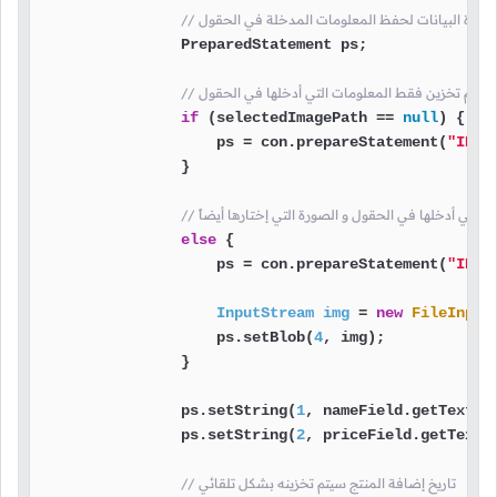
في ثاعدة البيانات لحفظ المعلومات المدخلة في الحقول
                PreparedStatement ps;

ج, سيتم تخزين فقط المعلومات التي أدخلها في الحقول
if
 (selectedImagePath == 
null
) {

                    ps = con.prepareStatement(
"INSE
                }

 التي أدخلها في الحقول و الصورة التي إختارها أيضاً
else
 {

                    ps = con.prepareStatement(
"INSE
InputStream
img
=
new
FileInput
                    ps.setBlob(
4
, img);

                }

                ps.setString(
1
, nameField.getText())
                ps.setString(
2
, priceField.getText()
// تاريخ إضافة المنتج سيتم تخزينه بشكل تلقائي