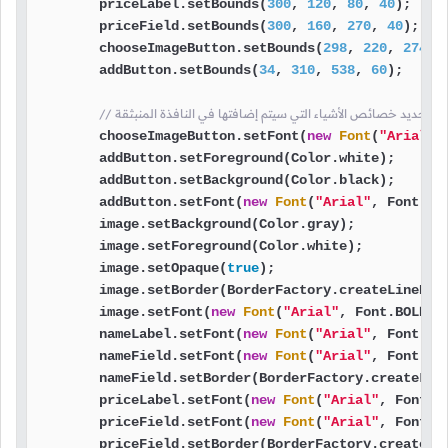
        priceLabel.setBounds(
300
, 
120
, 
80
, 
40
);

        priceField.setBounds(
300
, 
160
, 
270
, 
40
);

        chooseImageButton.setBounds(
298
, 
220
, 
274
, 
        addButton.setBounds(
34
, 
310
, 
538
, 
60
);

 قمنا بتحديد خصائص الأشياء التي سيتم إضافتها في النافذة المنبثقة
        chooseImageButton.setFont(
new
Font
(
"Arial"
,
        addButton.setForeground(Color.white);

        addButton.setBackground(Color.black);

        addButton.setFont(
new
Font
(
"Arial"
, Font.BO
        image.setBackground(Color.gray);

        image.setForeground(Color.white);

        image.setOpaque(
true
);

        image.setBorder(BorderFactory.createLineBor
        image.setFont(
new
Font
(
"Arial"
, Font.BOLD, 
        nameLabel.setFont(
new
Font
(
"Arial"
, Font.BO
        nameField.setFont(
new
Font
(
"Arial"
, Font.BO
        nameField.setBorder(BorderFactory.createLin
        priceLabel.setFont(
new
Font
(
"Arial"
, Font.B
        priceField.setFont(
new
Font
(
"Arial"
, Font.B
        priceField.setBorder(BorderFactory.createLi