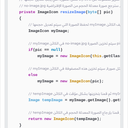
مرير مصفوفة لها, سترجع صورة معدلة الحجم من الصورة الإفتراضية
private
 ImageIcon 
resizeImage
(
byte
[] pic)
    {

التي سيتم تعديل حجمها myImage قمنا بتعريف الكائن
        ImageIcon myImage;

ارامتير
if
(pic == 
null
)

            myImage = 
new
ImageIcon
(
this
.getClass()
else
            myImage = 
new
ImageIcon
(pic);

Image
tempImage
=
 myImage.getImage().getSca
tempIma في الأخير قمنا بإرجاع الصورة المعدلة الحجم في الكائن
return
new
ImageIcon
(tempImage);

    }
