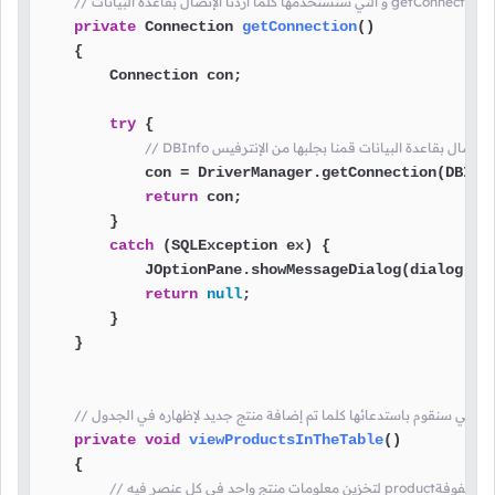
private
 Connection 
getConnection
()
    {

        Connection con;

try
 {

معلومات الإتصال بقاعدة البيانات قمنا بجلبها من الإنترفيس
            con = DriverManager.getConnection(DBInfo
return
 con;

        }

catch
 (SQLException ex) {

            JOptionPane.showMessageDialog(dialog, e
return
null
;

        }

    }

private
void
viewProductsInTheTable
()
    {

 فيه productقمنا بإنشاء المصفوفة