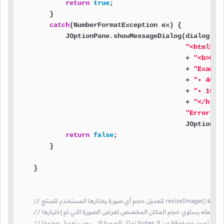
return
true
;

        }

catch
(NumberFormatException ex) {

            JOptionPane.showMessageDialog(dialog,

"<html>"
                                          + 
"<b>Pri
                                          + 
"Exampl
                                          + 
"• 40<b
                                          + 
"• 10.5
                                          + 
"</html
"Error"
,

                                          JOptionPan
return
false
;

        }

    }

ج resizeImage() قمنا ببناء الدالة
// لجعله يساوي حجم المكان المخصص لعرض الصورة التي تم إختيارها
ل حجمها bytes عند إستدعائها يجب تمرير مصفوفة من الـ