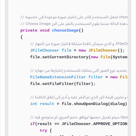
Choos سيتم إستدعاء هذه الدالة عندما يقوم المستخدم بالنقر على الزر
private
void
chooseImage
()
    {

JFileChooser
file
=
new
JFileChooser
();

        file.setCurrentDirectory(
new
File
(System.ge
هنا قمنا بتحديد نوع الصور التي يمكنك للمستخدم إختيارها من جهازه
FileNameExtensionFilter
filter
=
new
FileNa
        file.setFileFilter(filter);

 النافذة و تخزين قيمة الزر الذي تم النقر عليه و أدى إلى إغلاق النافذة
int
result
=
 file.showOpenDialog(dialog);

لى الزر
if
(result == JFileChooser.APPROVE_OPTION) {

try
 {
