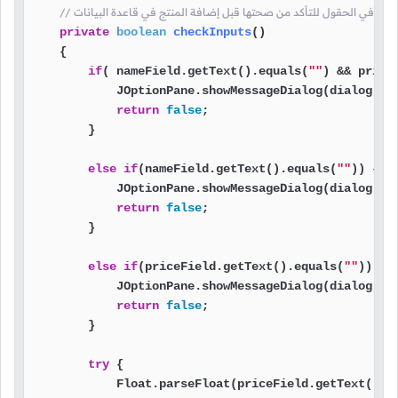
private
boolean
checkInputs
()
    {

if
( nameField.getText().equals(
""
) && price
            JOptionPane.showMessageDialog(dialog, 
"
return
false
;

        }

else
if
(nameField.getText().equals(
""
)) {

            JOptionPane.showMessageDialog(dialog, 
"
return
false
;

        }

else
if
(priceField.getText().equals(
""
)) {

            JOptionPane.showMessageDialog(dialog, 
"
return
false
;

        }

try
 {

            Float.parseFloat(priceField.getText());
