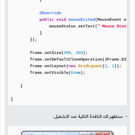
@Override
public
void
mouseExited
(MouseEvent e)
 {

                mouseStatus.setText(
" Mouse Status:
            }

        });

        frame.setSize(
300
, 
250
);                   
        frame.setDefaultCloseOperation(JFrame.EXIT_
        frame.setLayout(
new
GridLayout
(
2
, 
1
));     
        frame.setVisible(
true
);                    
    }

}
ستظهر لك النافذة التالية عند التشغيل.