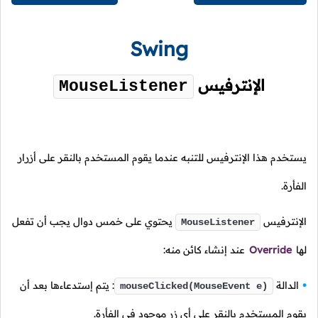
Swing
الإنترفيس
MouseListener
يستخدم هذا الإنترفيس للتنبه عندما يقوم المستخدم بالنقر على أزرار
الفأرة.
الإنترفيس
يحتوي على خمس دوال يجب أن تفعل
MouseListener
لها
Override
عند إنشاء كائن منه:
الدالة
: يتم إستدعاءها بعد أن
mouseClicked(MouseEvent e)
يقوم المستخدم بالنقر على أي زر موجود في الفأرة.