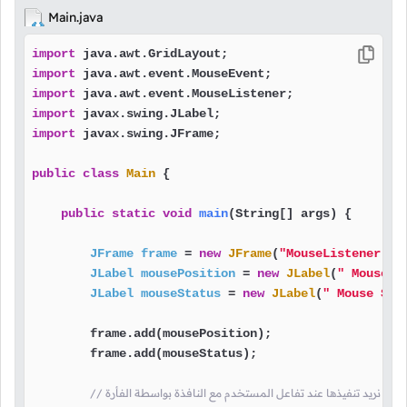
Main.java
import
import
import
import
import
 javax.swing.JFrame;

public
class
Main
 {

public
static
void
main
(String[] args)
 {

JFrame
frame
=
new
JFrame
(
"MouseListener de
JLabel
mousePosition
=
new
JLabel
(
" Mouse P
JLabel
mouseStatus
=
new
JLabel
(
" Mouse Sta
        frame.add(mousePosition);                  
        frame.add(mouseStatus);                    
امر التي نريد تنفيذها عند تفاعل المستخدم مع النافذة بواسطة الفأرة