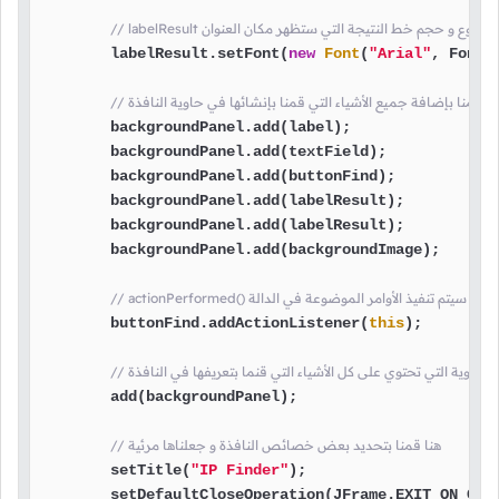
هنا قمنا بتحديد نوع و حجم خط النتيجة التي ستظهر مكان العنوان
        labelResult.setFont(
new
Font
(
"Arial"
, Font.
/ هنا قمنا بإضافة جميع الأشياء التي قمنا بإنشائها في حاوية النافذة
        backgroundPanel.add(label);

        backgroundPanel.add(textField);

        backgroundPanel.add(buttonFind);

        backgroundPanel.add(labelResult);

        backgroundPanel.add(labelResult);

        backgroundPanel.add(backgroundImage);

        buttonFind.addActionListener(
this
);

فة الحاوية التي تحتوي على كل الأشياء التي قنما بتعريفها في النافذة
        add(backgroundPanel);

// هنا قمنا بتحديد بعض خصائص النافذة و جعلناها مرئية
        setTitle(
"IP Finder"
);

        setDefaultCloseOperation(JFrame.EXIT_ON_CLOS