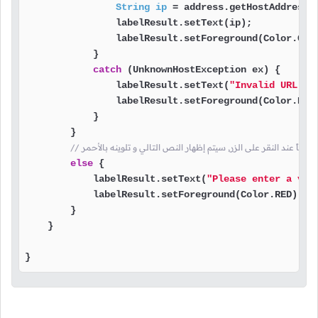
String
ip
=
 address.getHostAddress()
                labelResult.setText(ip);

                labelResult.setForeground(Color.GREE
            }

catch
 (UnknownHostException ex) {

                labelResult.setText(
"Invalid URL or
                labelResult.setForeground(Color.RED)
            }

        }

ص فارغاً عند النقر على الزر, سيتم إظهار النص التالي و تلوينه بالأحمر
else
 {

            labelResult.setText(
"Please enter a val
            labelResult.setForeground(Color.RED);

        }

    }

}