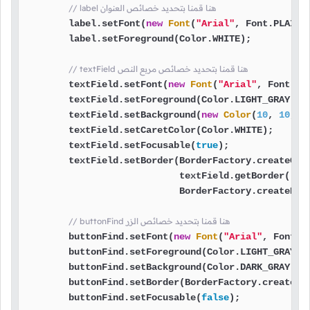
// label هنا قمنا بتحديد خصائص العنوان
        label.setFont(
new
Font
(
"Arial"
, Font.PLAIN,
        label.setForeground(Color.WHITE);

// textField هنا قمنا بتحديد خصائص مربع النص
        textField.setFont(
new
Font
(
"Arial"
, Font.PL
        textField.setForeground(Color.LIGHT_GRAY);

        textField.setBackground(
new
Color
(
10
, 
10
, 
1
        textField.setCaretColor(Color.WHITE);

        textField.setFocusable(
true
);

        textField.setBorder(BorderFactory.createComp
                            textField.getBorder(),

                            BorderFactory.createEmp
// buttonFind هنا قمنا بتحديد خصائص الزر
        buttonFind.setFont(
new
Font
(
"Arial"
, Font.B
        buttonFind.setForeground(Color.LIGHT_GRAY);

        buttonFind.setBackground(Color.DARK_GRAY);

        buttonFind.setBorder(BorderFactory.createLi
        buttonFind.setFocusable(
false
);
