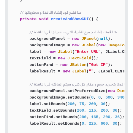
// هنا نضع كود إنشاء النافذة و محتوياتها
private
void
createAndShowGUI
()
 {

// هنا قمنا بإنشاء جميع الأشياء التي سنضيفها في النافذة
        backgroundPanel = 
new
JPanel
(
null
);

        backgroundImage = 
new
JLabel
(
new
ImageIcon
(
        label = 
new
JLabel
(
"Enter URL"
, JLabel.CENTE
        textField = 
new
JTextField
();

        buttonFind = 
new
JButton
(
"Get IP"
);

        labelResult = 
new
JLabel
(
""
, JLabel.CENTER);
// هنا قمنا بتحديد حجم و مكان كل شيء سيتم إضافته في النافذة
        backgroundPanel.setPreferredSize(
new
Dimens
        backgroundImage.setBounds(
0
, 
0
, 
600
, 
340
);

        label.setBounds(
200
, 
75
, 
200
, 
30
);

        textField.setBounds(
200
, 
115
, 
200
, 
36
);

        buttonFind.setBounds(
200
, 
165
, 
200
, 
36
);

        labelResult.setBounds(
0
, 
225
, 
600
, 
30
);
