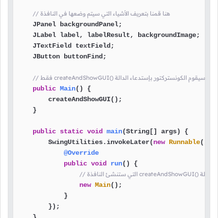
// هنا قمنا بتعريف الأشياء التي سيتم وضعها في النافذة
    JPanel backgroundPanel;

    JLabel label, labelResult, backgroundImage;

    JTextField textField;

    JButton buttonFind;

public
Main
()
 {

        createAndShowGUI();

    }

public
static
void
main
(String[] args)
 {

        SwingUtilities.invokeLater(
new
Runnable
() {

@Override
public
void
run
()
 {

new
Main
();

            }

        });

    }
