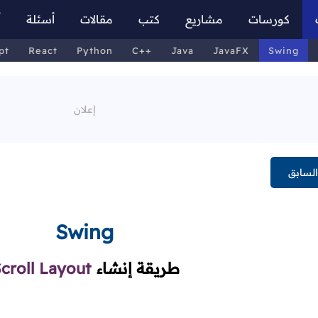
كورسات
مشاريع
كتب
مقالات
أسئلة
أ
pt
React
Python
C++
Java
JavaFX
Swing
لسابق
Swing
طريقة إنشاء
croll Layout