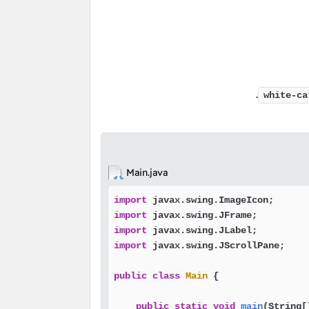
.
white-ca
Main.java
import
import
import
import
 javax.swing.JScrollPane;

public
class
Main
 {

public
static
void
main
(String[