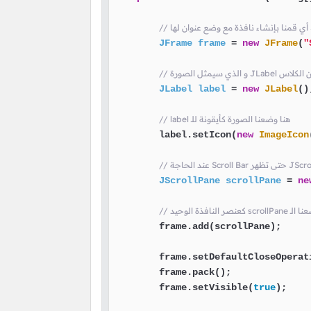
JFrame
frame
=
new
JFrame
(
"
اء كائن من الكلاس
JLabel
label
=
new
JLabel
();
// label هنا وضعنا الصورة كأيقونة للـ
        label.setIcon(
new
ImageIcon
JScrollPane
scrollPane
=
ne
scrollPan هنا وضعنا الـ
        frame.add(scrollPane);

        frame.setDefaultCloseOperat
        frame.pack();              
        frame.setVisible(
true
);    