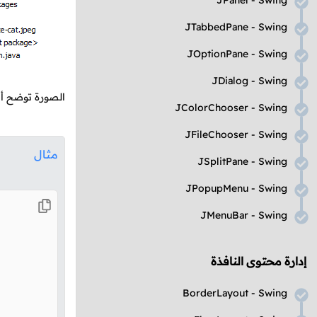
JPanel - Swing
JTabbedPane - Swing
JOptionPane - Swing
JDialog - Swing
الصورة توضح أن
JColorChooser - Swing
JFileChooser - Swing
مثال
JSplitPane - Swing
JPopupMenu - Swing
JMenuBar - Swing
إدارة محتوى النافذة
BorderLayout - Swing