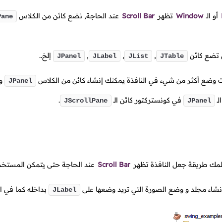
أو الـ
Window
تظهر
Scroll Bar
عند الحاجة, نضع كائن من الكلاس
Pane
ن تضع كائن
,
,
,
إلخ..
JPanel
JLabel
JList
JTable
دت وضع أكثر من شيء في النافذة يمكنك إنشاء كائن من الكلاس
و 
JPanel
لـ
في كونستركتور كائن الـ
.
JScrollPane
JPanel
علمك طريقة جعل النافذة تظهر
Scroll Bar
عند الحاجة حتى يتمكن المستخد
شاء مجلد و وضع الصورة التي تريد وضعها على
بداخله كما في ال
JLabel