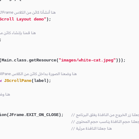
// أي قمنا بإنشاء نافذة مع وضع عنوان لها JFrame هنا أنشأنا كائن من الكلاس
Scroll Layout demo"
);

// و الذي سيمثل الصورة JLabel هنا قمنا بإنش


(Main.class.getResource(
"images/white-cat.jpeg"
)));

// عند الحاجة Scroll Bar حتى تظهر JScrollPane هنا وضعنا الصورة بداخل كائن من الكلاس
w
JScrollPane
(label);

// كعنصر النافذة الوحيد e
ا جعلنا زر الخروج من النافذة يغلق البرنامج
ion(JFrame.EXIT_ON_CLOSE);   
نا جعلنا حجم النافذة يناسب حجم المحتوى
                             
// هنا جعلنا النافذة مرئية
                             