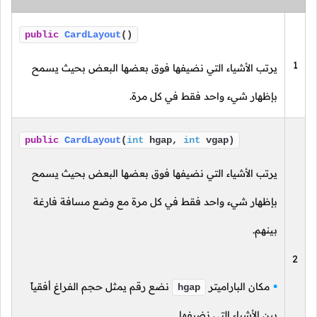
public
CardLayout
()
1
يرتب الأشياء التي نضيفها فوق بعضها البعض بحيث يسمح
بإظهار شيء واحد فقط في كل مرة.
public
CardLayout
(
int
hgap,
int
vgap)
يرتب الأشياء التي نضيفها فوق بعضها البعض بحيث يسمح
بإظهار شيء واحد فقط في كل مرة مع وضع مسافة فارغة
بينهم.
2
مكان الباراميتر
نضع رقم يمثل حجم الفراغ أفقياً
hgap
بين الأشياء التي نضيفها.