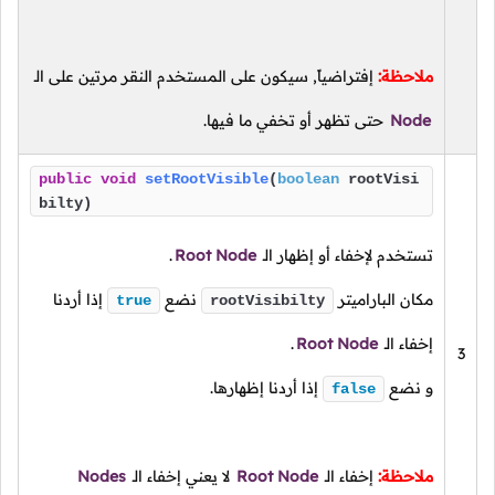
ملاحظة:
إفتراضياً, سيكون على المستخدم النقر مرتين على الـ
Node
حتى تظهر أو تخفي ما فيها.
public
void
setRootVisible
(
boolean
rootVisi
bilty)
تستخدم لإخفاء أو إظهار الـ
Root Node
.
مكان الباراميتر
نضع
إذا أردنا
true
rootVisibilty
إخفاء الـ
Root Node
.
3
و نضع
إذا أردنا إظهارها.
false
ملاحظة:
إخفاء الـ
Root Node
لا يعني إخفاء الـ
Nodes