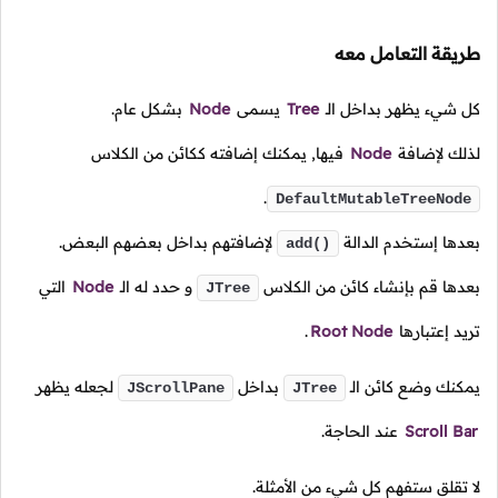
طريقة التعامل معه
كل شيء يظهر بداخل الـ
Tree
يسمى
Node
بشكل عام.
لذلك لإضافة
Node
فيها, يمكنك إضافته ككائن من الكلاس
.
DefaultMutableTreeNode
بعدها إستخدم الدالة
لإضافتهم بداخل بعضهم البعض.
add()
بعدها قم بإنشاء كائن من الكلاس
و حدد له الـ
Node
التي
JTree
تريد إعتبارها
Root Node
.
يمكنك وضع كائن الـ
بداخل
لجعله يظهر
JScrollPane
JTree
Scroll Bar
عند الحاجة.
لا تقلق ستفهم كل شيء من الأمثلة.