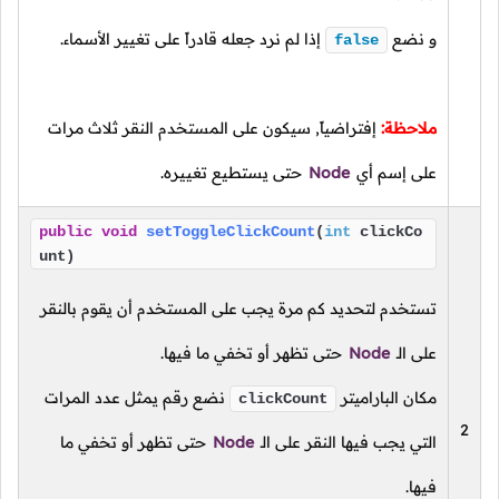
و نضع
إذا لم نرد جعله قادراً على تغيير الأسماء.
false
ملاحظة:
إفتراضياً, سيكون على المستخدم النقر ثلاث مرات
على إسم أي
Node
حتى يستطيع تغييره.
public
void
setToggleClickCount
(
int
clickCo
unt)
تستخدم لتحديد كم مرة يجب على المستخدم أن يقوم بالنقر
على الـ
Node
حتى تظهر أو تخفي ما فيها.
مكان الباراميتر
نضع رقم يمثل عدد المرات
clickCount
2
التي يجب فيها النقر على الـ
Node
حتى تظهر أو تخفي ما
فيها.