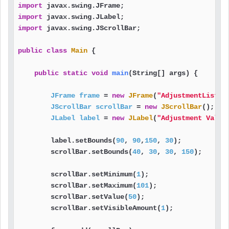
import
import
import
 javax.swing.JScrollBar;

public
class
Main
 {

public
static
void
main
(String[] args)
 {

JFrame
frame
=
new
JFrame
(
"AdjustmentListen
JScrollBar
scrollBar
=
new
JScrollBar
();   
JLabel
label
=
new
JLabel
(
"Adjustment Value
        label.setBounds(
90
, 
90
,
150
, 
30
);           
        scrollBar.setBounds(
40
, 
30
, 
30
, 
150
);      
        scrollBar.setMinimum(
1
);                   
        scrollBar.setMaximum(
101
);                 
        scrollBar.setValue(
50
);                    
        scrollBar.setVisibleAmount(
1
);             