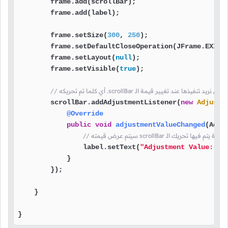
        frame.add(scrollBar);                      
        frame.add(label);                          
        frame.setSize(
300
, 
250
);                   
        frame.setDefaultCloseOperation(JFrame.EXIT_
        frame.setLayout(
null
);                     
        frame.setVisible(
true
);                    
scrollB هنا نضع الأوامر التي نريد تنفيذها عند تغيير قيمة الـ
        scrollBar.addAdjustmentListener(
new
Adjustm
@Override
public
void
adjustmentValueChanged
(Adju
ض قيمته scrollBar في كل مرة يتم فيها تحريك الـ
                label.setText(
"Adjustment Value:  "
            }

        });

    }

}