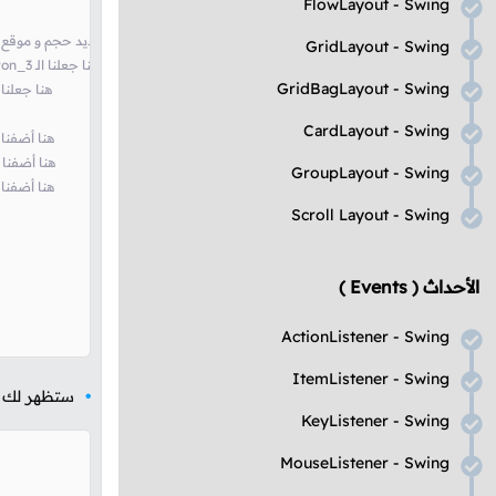
FlowLayout - Swing
// frame في الـ radioButton_3 هنا قمنا بتحديد حجم و موقع 
GridLayout - Swing
// newFont يستخدم الـ radioButton_3 هنا جعلنا الـ
GridBagLayout - Swing
// رمادي adioButton_3
CardLayout - Swing
// frame في الـ radioButton_1 هنا أض
// frame في الـ radioButton_2 هنا أضف
GroupLayout - Swing
// frame في الـ radioButton_3 هنا أض
Scroll Layout - Swing
الأحداث
( Events )
ActionListener - Swing
ItemListener - Swing
ستظهر لك ال
KeyListener - Swing
MouseListener - Swing