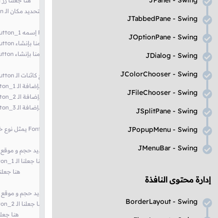
JPanel - Swing
// هنا جعلنا ز
// في النافذة بنفسنا Radio Button لذلك سنقوم بتحديد مكان الـ Layout Manager أي لم نستخدم أي null هنا وضعنا
JTabbedPane - Swing
// مع وضع علامة صح عليه radioButton_1 إسمه Radio Button أي قمنا بإنشاء JRadioButton هنا أنشأنا كائن من الكلاس
JOptionPane - Swing
// radioButton_2 إسمه Radio Button أي قمنا بإنشاء JRadioButton هنا أنشأنا كائن من الكلاس
// radioButton_3 إسمه Radio Button أي قمنا بإنشاء JRadioButton هنا أنشأنا كائن من الكلاس
JDialog - Swing
JColorChooser - Swing
// ضمن مجموعة واحدة JRadioButton و الذي سنسخدمه لوضع كائنات الـ ButtonGroup هنا أنشأنا كائن من الكلاس
// group في المجموعة radioButton_1 هنا قمنا بإضافة الـ
JFileChooser - Swing
// group في المجموعة radioButton_2 هنا قمنا بإضافة الـ
// group في المجموعة radioButton_3 هنا قمنا بإضافة الـ
JSplitPane - Swing
JPopupMenu - Swing
// حجمه 16 Arial يمثل نوع خط عريض إسمه Font هنا أنشأنا كائن من الكلاس
JMenuBar - Swing
// frame في الـ radioButton_1 هنا قمنا بتحديد حجم و موقع 
// newFont يستخدم الـ radioButton_1 هنا جعلنا الـ
// أحمر ioButton_1
إدارة محتوى النافذة
// frame في الـ radioButton_2 هنا قمنا بتحديد حجم و موقع 
BorderLayout - Swing
// newFont يستخدم الـ radioButton_2 هنا جعلنا الـ
// أزرق oButton_2