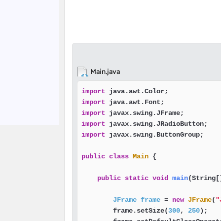
Main.java
import
import
import
import
import
 javax.swing.ButtonGroup;

public
class
Main
 {

public
static
void
main
(String[
JFrame
frame
=
new
JFrame
(
"
        frame.setSize(
300
, 
250
);   