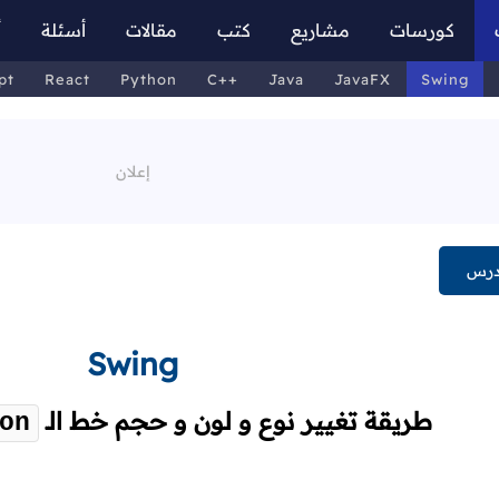
كورسات
مشاريع
كتب
مقالات
أسئلة
أ
pt
React
Python
C++
Java
JavaFX
Swing
درس
Swing
طريقة تغيير نوع و لون و حجم خط الـ
on