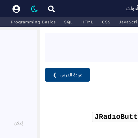
دوات
Programming Basics
SQL
HTML
CSS
JavaScri
عودة للدرس
❯
JRadioButt