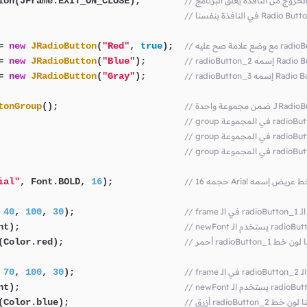
ر الخروج من النافذة يغلق البرنامج
ion(JFrame.EXIT_ON_CLOSE);        
                                  
=
new
JRadioButton
(
"Red"
, 
true
);  
=
new
JRadioButton
(
"Blue"
);       
=
new
JRadioButton
(
"Gray"
);       
tonGroup
();                       
                                  
                                  
                                  
ial"
, Font.BOLD, 
16
);             
الـ
);                    
30
, 
100
, 
40
 
nt);                              
rad هنا جعلنا لون خط
(Color.red);                      
الـ
);                    
30
, 
100
, 
70
 
nt);                              
radi هنا جعلنا لون خط
(Color.blue);                     