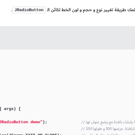
علمك طريقة تغيير نوع و حجم و لون الخط لكائن الـ
.
JRadioButton
] args)
 {

JRadioButton demo"
);              
عرضها 300 و طولها 250
                                  