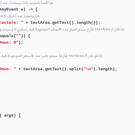
// textArea هنا قمنا بتحديد ماذا سيحدث
eyEvent e) -> {

// charsLabel كنص للكائن textArea هنا وضعنا عدد أحرف الـ
racters: "
 + textArea.getText().length());

// rowsLabel فارغ سيتم إعتبار عدد الأسطر الموجودة فيه يساوي 0 و سيتم وضع ذلك كنص للكائن textArea إذا كان الـ
equals(
""
)) {

Rows: 0"
);

// rowsLabel فارغاً, سيتم جلب عدد الأسطر الموجودة فيه و وضعها كنص للكائن textArea إذا لم يكن الـ
Rows: "
 + textArea.getText().split(
"\n"
).length);

] args)
 {
