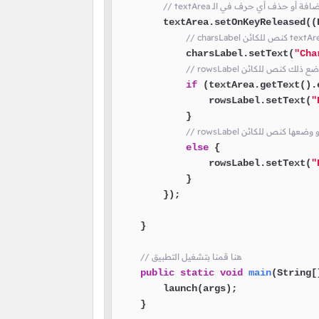
 عند إضافة أو حذف أي حرف في الـ
        textArea.setOnKeyReleased((K
            charsLabel.setText(
"Cha
if
 (textArea.getText().
                rowsLabel.setText(
"
            }

else
 {

                rowsLabel.setText(
"
            }

        });

    }

// هنا قمنا بتشغيل التطبيق
public
static
void
main
(String[
        launch(args);

    }
