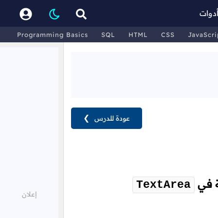
دوات
Programming Basics
SQL
HTML
CSS
JavaScri
عودة للدرس
❯
ة في
TextArea