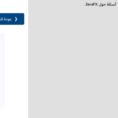
أسئلة حول
JavaFX
❮
عودة لل