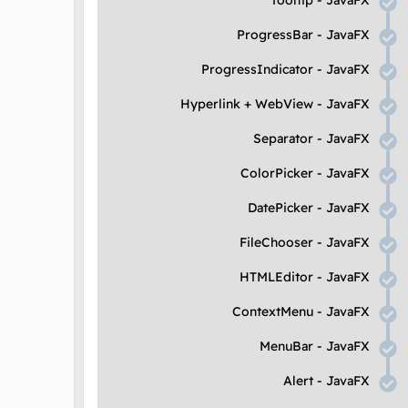
Tooltip
-
JavaFX
ProgressBar
-
JavaFX
ProgressIndicator
-
JavaFX
Hyperlink
+
WebView
-
JavaFX
Separator
-
JavaFX
ColorPicker
-
JavaFX
DatePicker
-
JavaFX
FileChooser
-
JavaFX
HTMLEditor
-
JavaFX
ContextMenu
-
JavaFX
MenuBar
-
JavaFX
Alert
-
JavaFX