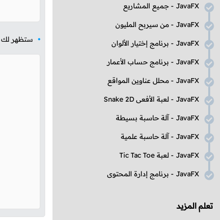
JavaFX
- جميع المشاريع
JavaFX
- من سيربح المليون
ستظهر لك ال
JavaFX
- برنامج إختيار الألوان
JavaFX
- برنامج حساب الأعمار
JavaFX
- محلل عناوين المواقع
JavaFX
- لعبة الأفعى
Snake 2D
JavaFX
- آلة حاسبة بسيطة
JavaFX
- آلة حاسبة علمية
JavaFX
- لعبة
Tic Tac Toe
JavaFX
- برنامج إدارة المحتوى
تعلم المزيد