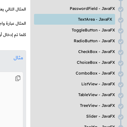
PasswordField
-
JavaFX
المثال التالي 
TextArea
-
JavaFX
المثال عبارة و
ToggleButton
-
JavaFX
كلما تم إدخال 
RadioButton
-
JavaFX
CheckBox
-
JavaFX
مثال
ChoiceBox
-
JavaFX
ComboBox
-
JavaFX
ListView
-
JavaFX
TableView
-
JavaFX
TreeView
-
JavaFX
Slider
-
JavaFX