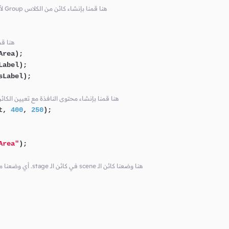
// في النافذة Root Node لأننا ننوي جعله الـ Group هنا قمنا بإنشاء كائن من الكلاس
// root
rea);

abel);

Label);

// فيها و تحديد حجمها Node كأول root هنا قمنا بإنشاء محتوى النافذة مع تعيين الكا
t, 
400
, 
250
);

Area"
);

// أي وضعنا محتوى النافذة الذي قمنا بإنشائه للنافذة .stage في كائن الـ scene هنا وضعنا كائن الـ