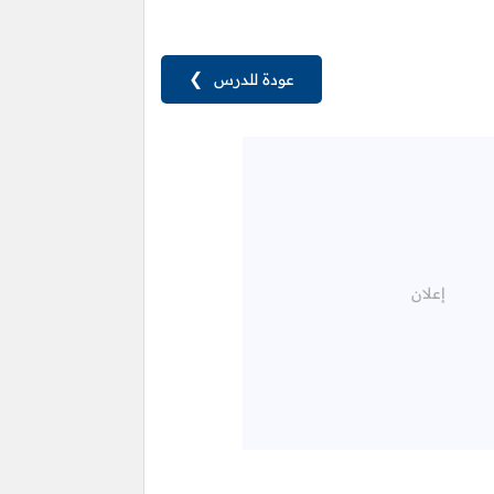
عودة للدرس
❯