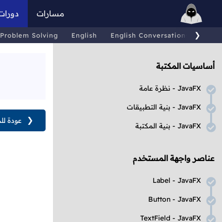
مسارات
دورات
❯
Problem Solving
English
English Conversations
Comp
أساسيات المكتبة
JavaFX
- نظرة عامة
JavaFX
- بنية التطبيقات
❮
عودة لل
JavaFX
- بنية المكتبة
عناصر واجهة المستخدم
Label
-
JavaFX
Button
-
JavaFX
TextField
-
JavaFX