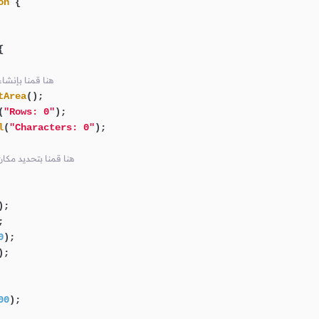
on
 {



// هنا قمنا بإن
tArea
();

(
"Rows: 0"
);

l
(
"Characters: 0"
);

// هنا قمنا بتحديد مك
);



0
);

);

00
);
