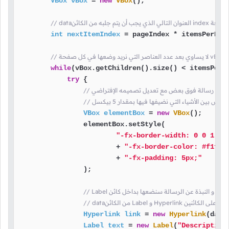
VBox
vBox
=
new
VBox
();

int
nextItemIndex
=
 pageIndex * itemsPerPage
ئن
while
(vBox.getChildren().size() < itemsPerPa
try
 {

بين الأشياء التي نضيفها فيها بمقدار 5 بيكسل
VBox
elementBox
=
new
VBox
();

                elementBox.setStyle(

"-fx-border-width: 0 0 1 0;
                        + 
"-fx-border-color: #f1f1f
                        + 
"-fx-padding: 5px;"
                );

النص الذي سيوضع على الكائنين
Hyperlink
link
=
new
Hyperlink
(data
Label
text
=
new
Label
(
"Description