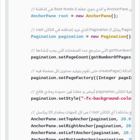
شاء كائن من الكلاس
AnchorPane
root
=
new
AnchorPane
();

Pagination
pagination
=
new
Pagination
();

        pagination.setPageCount(getNumberOfPages());
        pagination.setPageFactory((Integer pageIndex
فاتح pagination هنا جعلنا لون خلفية الكائن
        pagination.setStyle(
"-fx-background-color:w
        AnchorPane.setTopAnchor(pagination, 
20.0
);

        AnchorPane.setRightAnchor(pagination, 
20.0
);
        AnchorPane.setLeftAnchor(pagination, 
20.0
);

        AnchorPane.setBottomAnchor(pagination, 
20.0