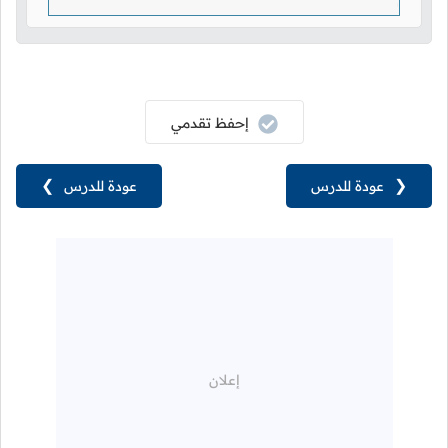
إحفظ تقدمي
❮
عودة للدرس
عودة للدرس
❯