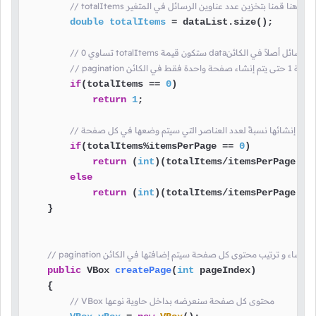
// totalItems هنا قمنا بتخزين عدد عناوين الرسائل في المتغير
double
totalItems
=
 dataList.size();

يمة dataإذا كان لا يوجد أي رسائل أصلاً في الكائن
واحدة فقط في الكائن
if
(totalItems == 
0
)

return
1
;

ي يجب إنشائها نسبةً لعدد العناصر التي سيتم وضعها في كل صفحة
if
(totalItems%itemsPerPage == 
0
)

return
 (
int
)(totalItems/itemsPerPage);

else
return
 (
int
)(totalItems/itemsPerPage) +
    }

ء دالة خاصة لإنشاء و ترتيب محتوى كل صفحة سيتم إضافتها في الكائن
public
 VBox 
createPage
(
int
 pageIndex)
    {

// VBox محتوى كل صفحة سنعرضه بداخل حاوية نوعها