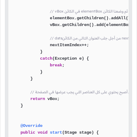
                elementBox.getChildren().addAll(link
                vBox.getChildren().add(elementBox);

                nextItemIndex++;

            }

catch
(Exception e) {

break
;

            }

        }

return
 vBox;

    }

@Override
public
void
start
(Stage stage)
 {
