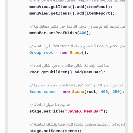
item و itemAbout هنا قمنا بوضع العناصر
        menuView.getItems().add(itemAbout);

        menuView.getItems().add(itemReport);

بجعل عرض شريط القوائم يساوي عرض النافذة حتى يظهر مطابق لها
        menuBar.setPrefWidth(
400
);

الـ Group هنا قمنا بإنشاء كائن من الكلاس
Group
root
=
new
Group
();

// root في الكائن menuBar هنا قمنا بإضافة الكائن
        root.getChildren().add(menuBar);

 هنا قمنا بإنشاء محتوى النافذة مع تعيين الكائن
Scene
scene
=
new
Scene
(root, 
400
, 
250
);

// هنا وضعنا عنوان للنافذة
        stage.setTitle(
"JavaFX MenuBar"
);

        stage.setScene(scene);
