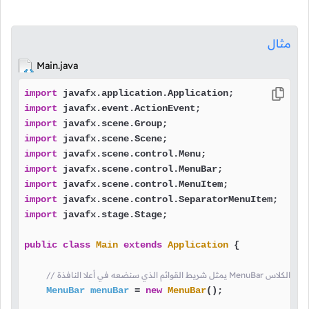
مثال
Main.java
import
import
import
import
import
import
import
import
import
 javafx.stage.Stage;

public
class
Main
extends
Application
 {

Me هنا قمنا بإنشاء كائن من الكلاس
MenuBar
menuBar
=
new
MenuBar
();
