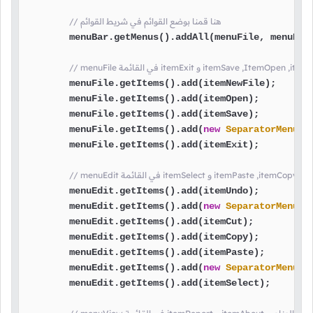
// هنا قمنا بوضع القوائم في شريط القوائم
        menuBar.getMenus().addAll(menuFile, menuEdit
        menuFile.getItems().add(itemNewFile);

        menuFile.getItems().add(itemOpen);

        menuFile.getItems().add(itemSave);

        menuFile.getItems().add(
new
SeparatorMenuIt
        menuFile.getItems().add(itemExit);

        menuEdit.getItems().add(itemUndo);

        menuEdit.getItems().add(
new
SeparatorMenuIt
        menuEdit.getItems().add(itemCut);

        menuEdit.getItems().add(itemCopy);

        menuEdit.getItems().add(itemPaste);

        menuEdit.getItems().add(
new
SeparatorMenuIt
        menuEdit.getItems().add(itemSelect);
