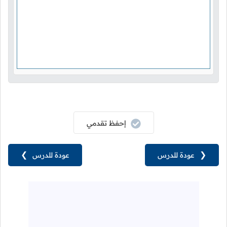
إحفظ تقدمي
❮
عودة للدرس
عودة للدرس
❯