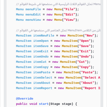
Menu
menuFile
=
new
Menu
(
"File"
);

Menu
menuEdit
=
new
Menu
(
"Edit"
);

Menu
menuView
=
new
Menu
(
"View"
);

الكلاس
MenuItem
itemNewFile
=
new
MenuItem
(
"New"
);

MenuItem
itemOpen
=
new
MenuItem
(
"Open"
);

MenuItem
itemSave
=
new
MenuItem
(
"Save"
);

MenuItem
itemExit
=
new
MenuItem
(
"Exit"
);

MenuItem
itemUndo
=
new
MenuItem
(
"Undo"
);

MenuItem
itemCut
=
new
MenuItem
(
"Cut"
);

MenuItem
itemCopy
=
new
MenuItem
(
"Copy"
);

MenuItem
itemPaste
=
new
MenuItem
(
"Paste"
);

MenuItem
itemSelect
=
new
MenuItem
(
"Select All"
MenuItem
itemAbout
=
new
MenuItem
(
"About"
);

MenuItem
itemReport
=
new
MenuItem
(
"Report Issu
@Override
public
void
start
(Stage stage)
 {
