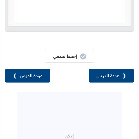
إحفظ تقدمي
❮
عودة للدرس
عودة للدرس
❯