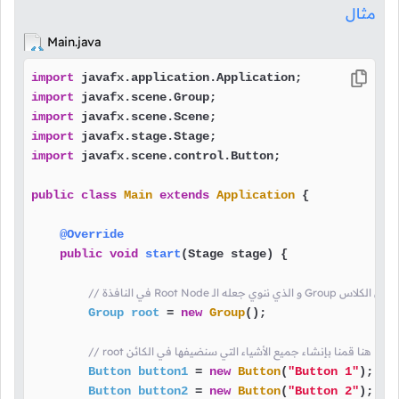
مثال
Main.java
import
import
import
import
import
 javafx.scene.control.Button;

public
class
Main
extends
Application
 {

@Override
public
void
start
(Stage stage)
 {

Gr هنا قمنا بإنشاء كائن من الكلاس
Group
root
=
new
Group
();

// root هنا قمنا بإنشاء جميع الأشياء التي سنضيفها في الكائن
Button
button1
=
new
Button
(
"Button 1"
);

Button
button2
=
new
Button
(
"Button 2"
);
