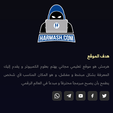
هدف الموقع
هرمش هو موقع تعليمي مجاني يهتم بعلوم الكمبيوتر و يقدم إليك
المعرفة بشكل مبسّط و مفصّل، و هو المكان المناسب لأي شخص
يطمح بأن يصبح مبرمجاً محترفاً و مبدعاً في العالم الرقمي.