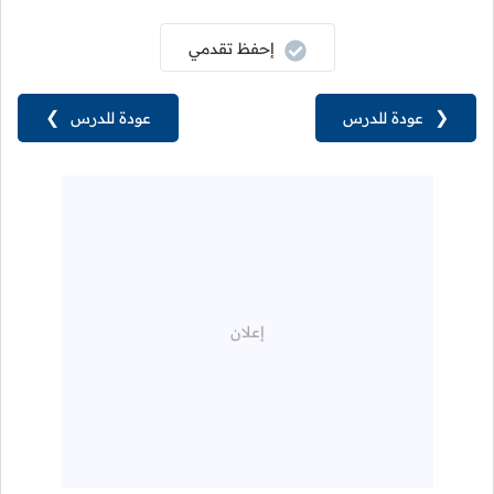
إحفظ تقدمي
❮
عودة للدرس
عودة للدرس
❯