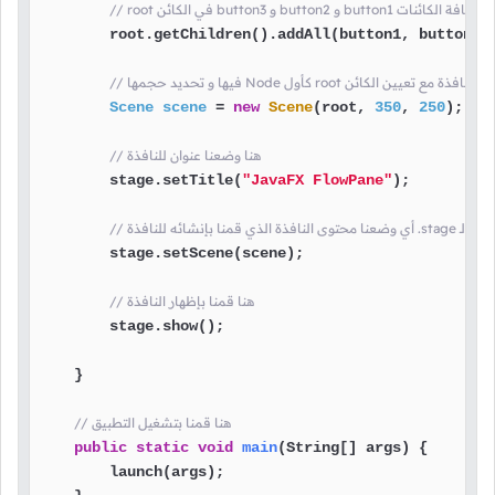
butt و button2 و button1 هنا قمنا بإضافة الكائنات
        root.getChildren().addAll(button1, button2, 
 هنا قمنا بإنشاء محتوى النافذة مع تعيين الكائن
Scene
scene
=
new
Scene
(root, 
350
, 
250
);

// هنا وضعنا عنوان للنافذة
        stage.setTitle(
"JavaFX FlowPane"
);

        stage.setScene(scene);

// هنا قمنا بإظهار النافذة
        stage.show();

    }

// هنا قمنا بتشغيل التطبيق
public
static
void
main
(String[] args)
 {

        launch(args);
