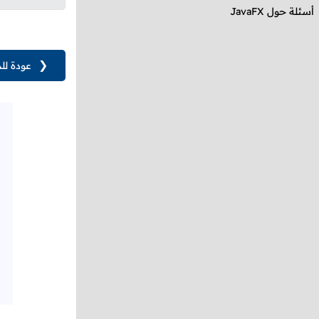
أسئلة حول
JavaFX
❮
عودة لل