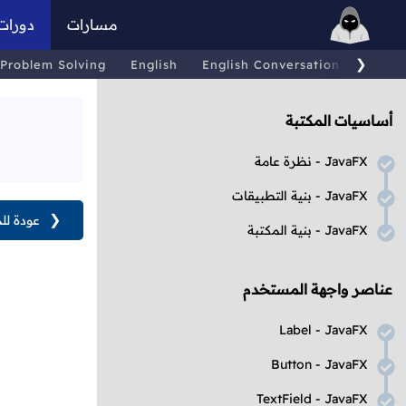
مسارات
دورات
❯
Problem Solving
English
English Conversations
Comp
أساسيات المكتبة
JavaFX
- نظرة عامة
JavaFX
- بنية التطبيقات
❮
عودة لل
JavaFX
- بنية المكتبة
عناصر واجهة المستخدم
Label
-
JavaFX
Button
-
JavaFX
TextField
-
JavaFX