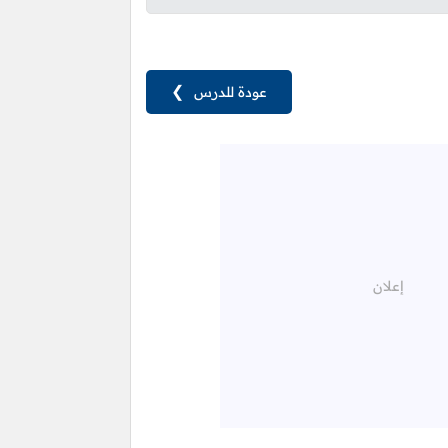
عودة للدرس
❯