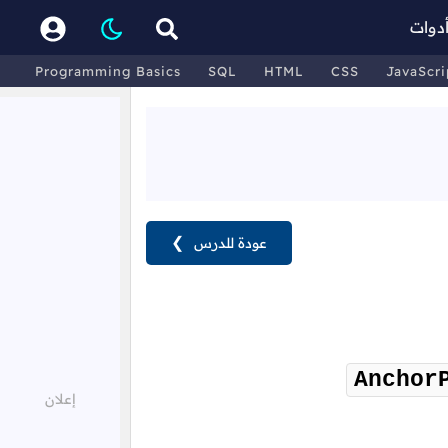
دوات
Programming Basics
SQL
HTML
CSS
JavaScri
عودة للدرس
❯
Anchor