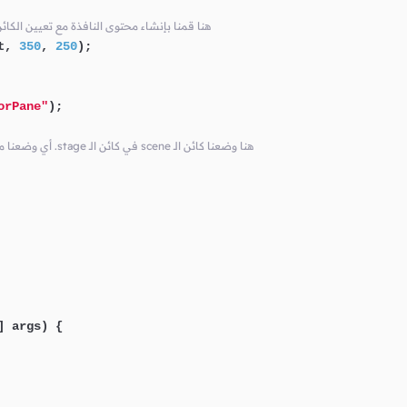
// فيها و تحديد حجمها Node كأول root هنا قمنا بإنشاء محتوى النافذة مع تعيين الكا
t, 
350
, 
250
);

orPane"
);

// أي وضعنا محتوى النافذة الذي قمنا بإنشائه للنافذة .stage في كائن الـ scene هنا وضعنا كائن الـ
] args)
 {
