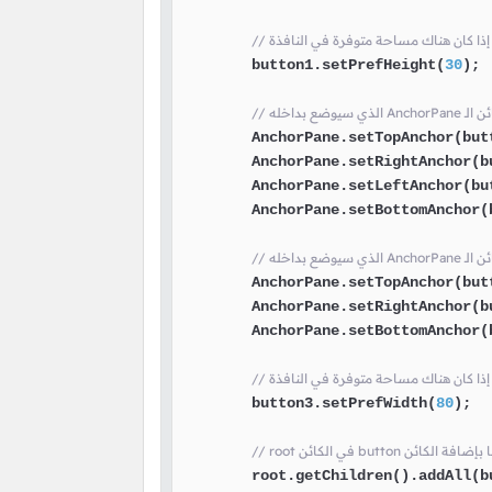
        button1.setPrefHeight(
30
);

        AnchorPane.setTopAnchor(but
        AnchorPane.setRightAnchor(b
        AnchorPane.setLeftAnchor(bu
        AnchorPane.setBottomAnchor(
        AnchorPane.setTopAnchor(but
        AnchorPane.setRightAnchor(b
        AnchorPane.setBottomAnchor(
        button3.setPrefWidth(
80
);

ئن button هنا قمنا بإضافة الكائن
        root.getChildren().addAll(b