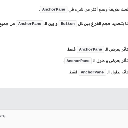
يعلمك طريقة وضع أكثر من شيء في
.
AnchorPane
ا بتحديد حجم الفراغ بين كل
و بين
الـ
من جميع 
AnchorPane
Button
أثر بعرض
الـ
فقط.
AnchorPane
أثر بعرض و طول
الـ
.
AnchorPane
أثر بطول
الـ
فقط.
AnchorPane