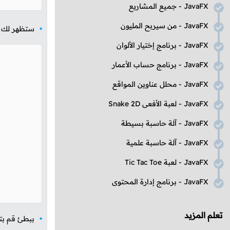
JavaFX
- جميع المشاريع
JavaFX
- من سيربح المليون
ستظهر لك ال
JavaFX
- برنامج إختيار الألوان
JavaFX
- برنامج حساب الأعمار
JavaFX
- محلل عناوين المواقع
JavaFX
- لعبة الأفعى
Snake 2D
JavaFX
- آلة حاسبة بسيطة
JavaFX
- آلة حاسبة علمية
JavaFX
- لعبة
Tic Tac Toe
JavaFX
- برنامج إدارة المحتوى
تعلم المزيد
ببطئ قم بتص