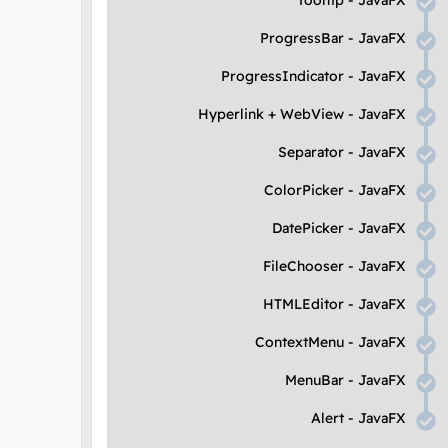
Tooltip
-
JavaFX
ProgressBar
-
JavaFX
ProgressIndicator
-
JavaFX
Hyperlink
+
WebView
-
JavaFX
Separator
-
JavaFX
ColorPicker
-
JavaFX
DatePicker
-
JavaFX
FileChooser
-
JavaFX
HTMLEditor
-
JavaFX
ContextMenu
-
JavaFX
MenuBar
-
JavaFX
Alert
-
JavaFX