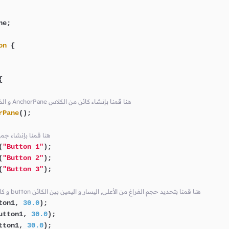
e;

on
 {



// في النافذة Root Node و الذي ننوي جعله الـ AnchorPane هنا قمنا بإنشاء كائن من الكلاس
rPane
();

// root هنا قمنا بإنشا
(
"Button 1"
);

(
"Button 2"
);

(
"Button 3"
);

// الذي سيوضع بداخله AnchorPane و كائن الـ button هنا قمنا بتحديد حجم الفراغ من الأعلى, اليسار و اليمين بين الكائن
ton1, 
30.0
);

utton1, 
30.0
);

tton1, 
30.0
);
