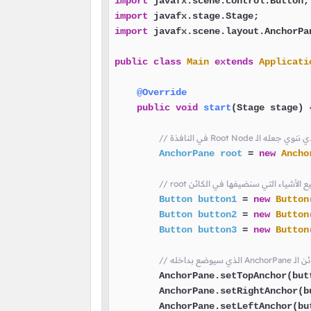
import
import
import
 javafx.scene.layout.AnchorPan
public
class
Main
extends
Applicati
@Override
public
void
start
(Stage stage)
 {
AnchorPane
root
=
new
Ancho
ء جميع الأشياء التي سنضيفها في الكائن
Button
button1
=
new
Button
Button
button2
=
new
Button
Button
button3
=
new
Button
        AnchorPane.setTopAnchor(but
        AnchorPane.setRightAnchor(b
        AnchorPane.setLeftAnchor(bu