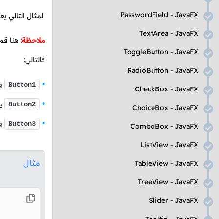
PasswordField
-
JavaFX
المثال التالي 
TextArea
-
JavaFX
ملاحظة:
هنا قمن
ToggleButton
-
JavaFX
كالتالي:
RadioButton
-
JavaFX
يت
Button1
CheckBox
-
JavaFX
يت
Button2
ChoiceBox
-
JavaFX
يت
Button3
ComboBox
-
JavaFX
ListView
-
JavaFX
مثال
TableView
-
JavaFX
TreeView
-
JavaFX
Slider
-
JavaFX