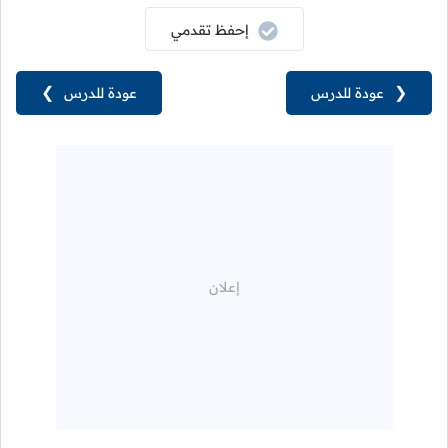
إحفظ تقدمي
❮
عودة للدرس
عودة للدرس
❯