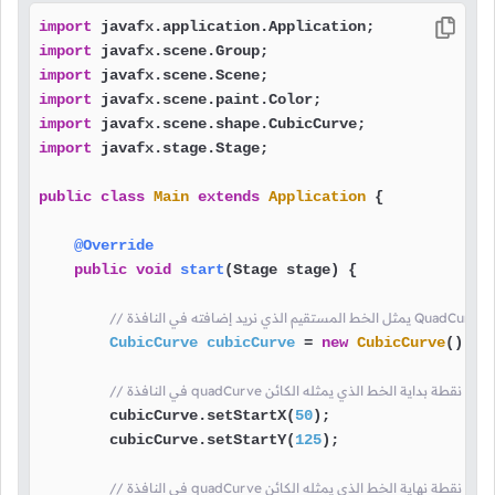
import
import
import
import
import
import
 javafx.stage.Stage;

public
class
Main
extends
Application
 {

@Override
public
void
start
(Stage stage)
 {

اس
CubicCurve
cubicCurve
=
new
CubicCurve
();

 هنا قمنا بتحديد موقع نقطة بداية الخط الذي يمثله الكائن
        cubicCurve.setStartX(
50
);

        cubicCurve.setStartY(
125
);

 هنا قمنا بتحديد موقع نقطة نهاية الخط الذي يمثله الكائن