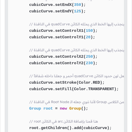
        cubicCurve.setEndX(
350
);

        cubicCurve.setEndY(
125
);

د موقع أول نقطة سينجذب إليها الخط الذي يمثله الكائن
        cubicCurve.setControlX1(
150
);

        cubicCurve.setControlY1(
20
);

 موقع ثاني نقطة سينجذب إليها الخط الذي يمثله الكائن
        cubicCurve.setControlX2(
250
);

        cubicCurve.setControlY2(
230
);

نا داخله شفافاً quadCurve هنا قمنا بجعل لون حدود الكائن
        cubicCurve.setStroke(Color.RED);

        cubicCurve.setFill(Color.TRANSPARENT);

الـ Group هنا قمنا بإنشاء كائن من الكلاس
Group
root
=
new
Group
();

// root في الكائن arc هنا قمنا بإضافة الكائن
        root.getChildren().add(cubicCurve);
