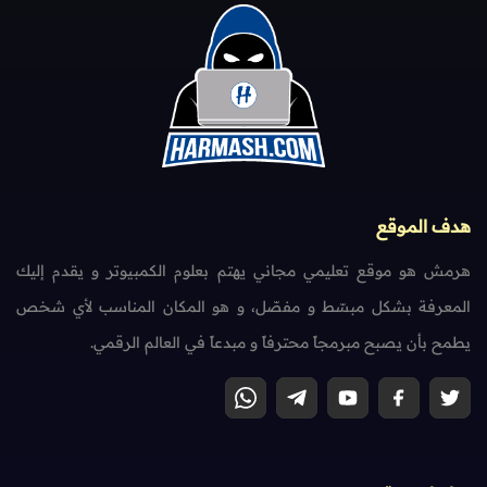
هدف الموقع
هرمش هو موقع تعليمي مجاني يهتم بعلوم الكمبيوتر و يقدم إليك
المعرفة بشكل مبسّط و مفصّل، و هو المكان المناسب لأي شخص
يطمح بأن يصبح مبرمجاً محترفاً و مبدعاً في العالم الرقمي.