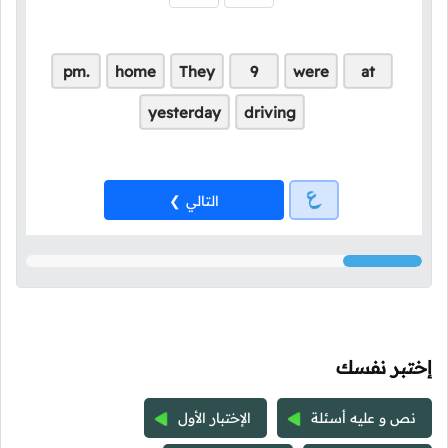
pm.
home
They
9
were
at
yesterday
driving
التالي
إختبر نفسك
نص و عليه أسئلة
الإختبار الأول