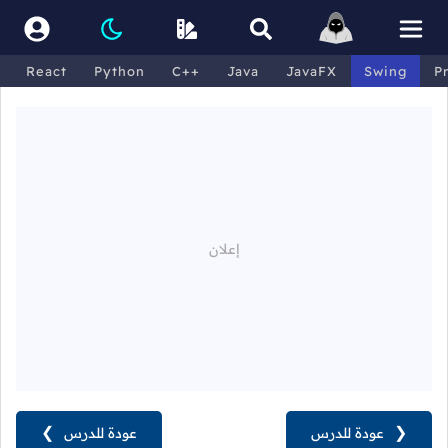
React
Python
C++
Java
JavaFX
Swing
P
❮
عودة للدرس
عودة للدرس
❯