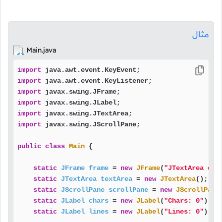
مثال
Main.java
import
import
import
import
import
import
 javax.swing.JScrollPane;

public
class
Main
 {

static
JFrame
frame
=
new
JFrame
(
"JTextArea dem
static
JTextArea
textArea
=
new
JTextArea
();   
static
JScrollPane
scrollPane
=
new
JScrollPane
static
JLabel
chars
=
new
JLabel
(
"Chars: 0"
);  
static
JLabel
lines
=
new
JLabel
(
"Lines: 0"
);  