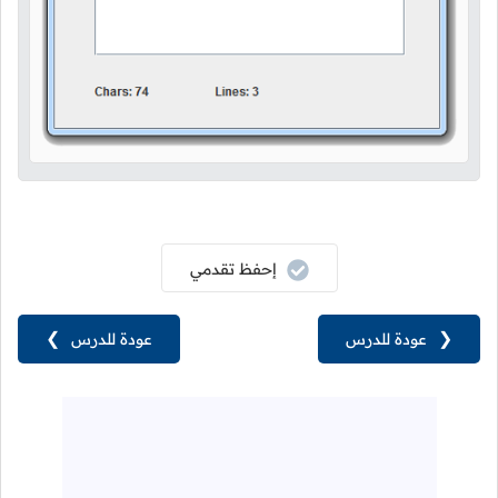
إحفظ تقدمي
❮
عودة للدرس
عودة للدرس
❯