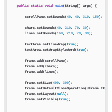
public
static
void
main
(String[] args)
 {

        scrollPane.setBounds(
40
, 
40
, 
310
, 
150
);    
        chars.setBounds(
40
, 
210
, 
70
, 
30
);          
        lines.setBounds(
160
, 
210
, 
70
, 
30
);         
        textArea.setLineWrap(
true
);                
        textArea.setWrapStyleWord(
true
);           
        frame.add(scrollPane);                     
        frame.add(chars);                          
        frame.add(lines);                          
        frame.setSize(
400
, 
300
);                   
        frame.setDefaultCloseOperation(JFrame.EXIT_
        frame.setLayout(
null
);                     
        frame.setVisible(
true
);                    